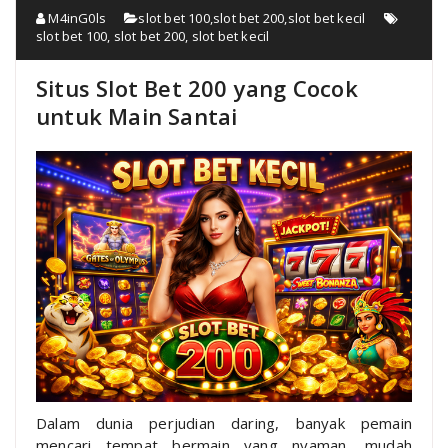
M4inG0ls
slot bet 100
,
slot bet 200
,
slot bet kecil
slot bet 100
,
slot bet 200
,
slot bet kecil
Situs Slot Bet 200 yang Cocok
untuk Main Santai
Dalam dunia perjudian daring, banyak pemain
mencari tempat bermain yang nyaman, mudah