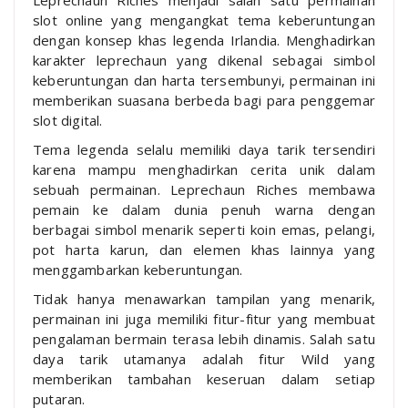
slot online yang mengangkat tema keberuntungan
dengan konsep khas legenda Irlandia. Menghadirkan
karakter leprechaun yang dikenal sebagai simbol
keberuntungan dan harta tersembunyi, permainan ini
memberikan suasana berbeda bagi para penggemar
slot digital.
Tema legenda selalu memiliki daya tarik tersendiri
karena mampu menghadirkan cerita unik dalam
sebuah permainan. Leprechaun Riches membawa
pemain ke dalam dunia penuh warna dengan
berbagai simbol menarik seperti koin emas, pelangi,
pot harta karun, dan elemen khas lainnya yang
menggambarkan keberuntungan.
Tidak hanya menawarkan tampilan yang menarik,
permainan ini juga memiliki fitur-fitur yang membuat
pengalaman bermain terasa lebih dinamis. Salah satu
daya tarik utamanya adalah fitur Wild yang
memberikan tambahan keseruan dalam setiap
putaran.