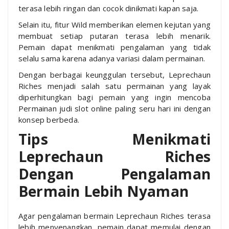
terasa lebih ringan dan cocok dinikmati kapan saja.
Selain itu, fitur Wild memberikan elemen kejutan yang
membuat setiap putaran terasa lebih menarik.
Pemain dapat menikmati pengalaman yang tidak
selalu sama karena adanya variasi dalam permainan.
Dengan berbagai keunggulan tersebut, Leprechaun
Riches menjadi salah satu permainan yang layak
diperhitungkan bagi pemain yang ingin mencoba
Permainan judi slot online paling seru hari ini dengan
konsep berbeda.
Tips Menikmati
Leprechaun Riches
Dengan Pengalaman
Bermain Lebih Nyaman
Agar pengalaman bermain Leprechaun Riches terasa
lebih menyenangkan, pemain dapat memulai dengan