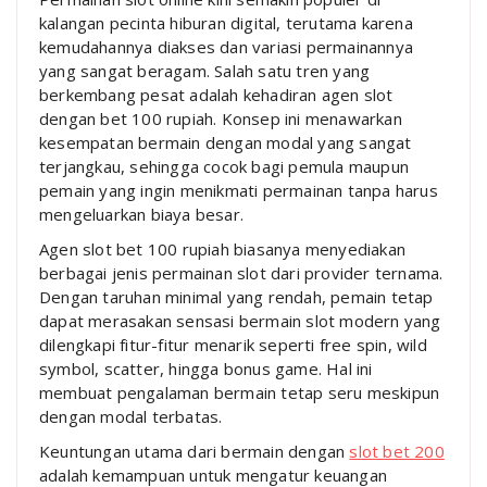
kalangan pecinta hiburan digital, terutama karena
kemudahannya diakses dan variasi permainannya
yang sangat beragam. Salah satu tren yang
berkembang pesat adalah kehadiran agen slot
dengan bet 100 rupiah. Konsep ini menawarkan
kesempatan bermain dengan modal yang sangat
terjangkau, sehingga cocok bagi pemula maupun
pemain yang ingin menikmati permainan tanpa harus
mengeluarkan biaya besar.
Agen slot bet 100 rupiah biasanya menyediakan
berbagai jenis permainan slot dari provider ternama.
Dengan taruhan minimal yang rendah, pemain tetap
dapat merasakan sensasi bermain slot modern yang
dilengkapi fitur-fitur menarik seperti free spin, wild
symbol, scatter, hingga bonus game. Hal ini
membuat pengalaman bermain tetap seru meskipun
dengan modal terbatas.
Keuntungan utama dari bermain dengan
slot bet 200
adalah kemampuan untuk mengatur keuangan