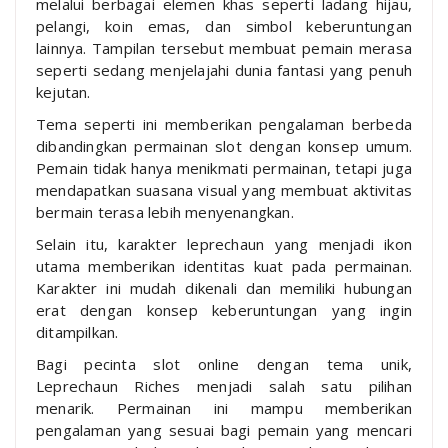
melalui berbagai elemen khas seperti ladang hijau,
pelangi, koin emas, dan simbol keberuntungan
lainnya. Tampilan tersebut membuat pemain merasa
seperti sedang menjelajahi dunia fantasi yang penuh
kejutan.
Tema seperti ini memberikan pengalaman berbeda
dibandingkan permainan slot dengan konsep umum.
Pemain tidak hanya menikmati permainan, tetapi juga
mendapatkan suasana visual yang membuat aktivitas
bermain terasa lebih menyenangkan.
Selain itu, karakter leprechaun yang menjadi ikon
utama memberikan identitas kuat pada permainan.
Karakter ini mudah dikenali dan memiliki hubungan
erat dengan konsep keberuntungan yang ingin
ditampilkan.
Bagi pecinta slot online dengan tema unik,
Leprechaun Riches menjadi salah satu pilihan
menarik. Permainan ini mampu memberikan
pengalaman yang sesuai bagi pemain yang mencari