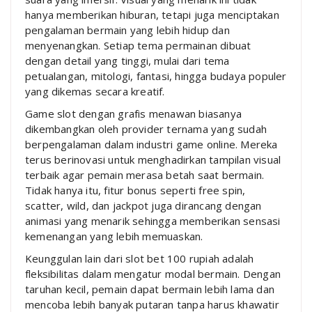
hanya memberikan hiburan, tetapi juga menciptakan
pengalaman bermain yang lebih hidup dan
menyenangkan. Setiap tema permainan dibuat
dengan detail yang tinggi, mulai dari tema
petualangan, mitologi, fantasi, hingga budaya populer
yang dikemas secara kreatif.
Game slot dengan grafis menawan biasanya
dikembangkan oleh provider ternama yang sudah
berpengalaman dalam industri game online. Mereka
terus berinovasi untuk menghadirkan tampilan visual
terbaik agar pemain merasa betah saat bermain.
Tidak hanya itu, fitur bonus seperti free spin,
scatter, wild, dan jackpot juga dirancang dengan
animasi yang menarik sehingga memberikan sensasi
kemenangan yang lebih memuaskan.
Keunggulan lain dari slot bet 100 rupiah adalah
fleksibilitas dalam mengatur modal bermain. Dengan
taruhan kecil, pemain dapat bermain lebih lama dan
mencoba lebih banyak putaran tanpa harus khawatir