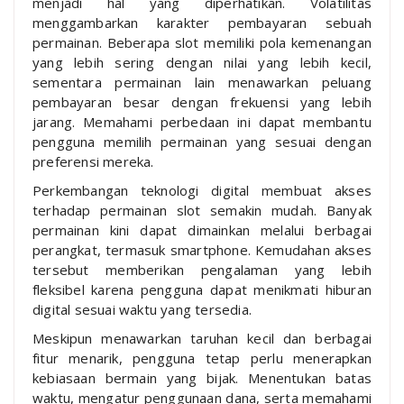
menjadi hal yang diperhatikan. Volatilitas
menggambarkan karakter pembayaran sebuah
permainan. Beberapa slot memiliki pola kemenangan
yang lebih sering dengan nilai yang lebih kecil,
sementara permainan lain menawarkan peluang
pembayaran besar dengan frekuensi yang lebih
jarang. Memahami perbedaan ini dapat membantu
pengguna memilih permainan yang sesuai dengan
preferensi mereka.
Perkembangan teknologi digital membuat akses
terhadap permainan slot semakin mudah. Banyak
permainan kini dapat dimainkan melalui berbagai
perangkat, termasuk smartphone. Kemudahan akses
tersebut memberikan pengalaman yang lebih
fleksibel karena pengguna dapat menikmati hiburan
digital sesuai waktu yang tersedia.
Meskipun menawarkan taruhan kecil dan berbagai
fitur menarik, pengguna tetap perlu menerapkan
kebiasaan bermain yang bijak. Menentukan batas
waktu, mengatur penggunaan dana, serta memahami