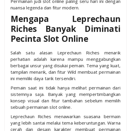
Permainan judi slot online paling seru hari ini dengan
nuansa legenda dan fitur modern.
Mengapa Leprechaun
Riches Banyak Diminati
Pecinta Slot Online
Salah satu alasan Leprechaun Riches menarik
perhatian adalah karena mampu menggabungkan
berbagai unsur yang disukai pemain. Tema yang kuat,
tampilan menarik, dan fitur Wild membuat permainan
ini memiliki daya tarik tersendiri.
Pemain saat ini tidak hanya melihat permainan dari
sistemnya saja. Banyak yang mempertimbangkan
konsep visual dan fitur tambahan sebelum memilih
sebuah permainan slot online.
Leprechaun Riches menawarkan suasana bermain
yang lebih santai melalui tema keberuntungan. Warna
cerah dan desain karakter membuat permainan