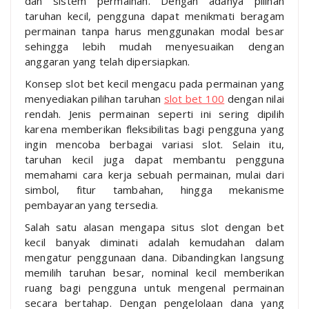
dan sistem permainan. Dengan adanya pilihan
taruhan kecil, pengguna dapat menikmati beragam
permainan tanpa harus menggunakan modal besar
sehingga lebih mudah menyesuaikan dengan
anggaran yang telah dipersiapkan.
Konsep slot bet kecil mengacu pada permainan yang
menyediakan pilihan taruhan
slot bet 100
dengan nilai
rendah. Jenis permainan seperti ini sering dipilih
karena memberikan fleksibilitas bagi pengguna yang
ingin mencoba berbagai variasi slot. Selain itu,
taruhan kecil juga dapat membantu pengguna
memahami cara kerja sebuah permainan, mulai dari
simbol, fitur tambahan, hingga mekanisme
pembayaran yang tersedia.
Salah satu alasan mengapa situs slot dengan bet
kecil banyak diminati adalah kemudahan dalam
mengatur penggunaan dana. Dibandingkan langsung
memilih taruhan besar, nominal kecil memberikan
ruang bagi pengguna untuk mengenal permainan
secara bertahap. Dengan pengelolaan dana yang