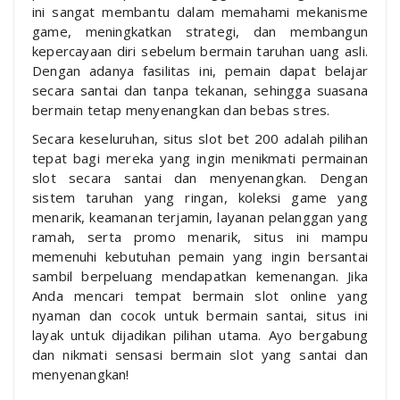
ini sangat membantu dalam memahami mekanisme
game, meningkatkan strategi, dan membangun
kepercayaan diri sebelum bermain taruhan uang asli.
Dengan adanya fasilitas ini, pemain dapat belajar
secara santai dan tanpa tekanan, sehingga suasana
bermain tetap menyenangkan dan bebas stres.
Secara keseluruhan, situs slot bet 200 adalah pilihan
tepat bagi mereka yang ingin menikmati permainan
slot secara santai dan menyenangkan. Dengan
sistem taruhan yang ringan, koleksi game yang
menarik, keamanan terjamin, layanan pelanggan yang
ramah, serta promo menarik, situs ini mampu
memenuhi kebutuhan pemain yang ingin bersantai
sambil berpeluang mendapatkan kemenangan. Jika
Anda mencari tempat bermain slot online yang
nyaman dan cocok untuk bermain santai, situs ini
layak untuk dijadikan pilihan utama. Ayo bergabung
dan nikmati sensasi bermain slot yang santai dan
menyenangkan!