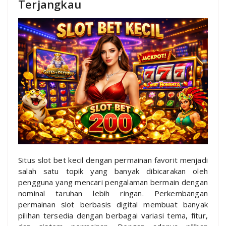
Terjangkau
Situs slot bet kecil dengan permainan favorit menjadi
salah satu topik yang banyak dibicarakan oleh
pengguna yang mencari pengalaman bermain dengan
nominal taruhan lebih ringan. Perkembangan
permainan slot berbasis digital membuat banyak
pilihan tersedia dengan berbagai variasi tema, fitur,