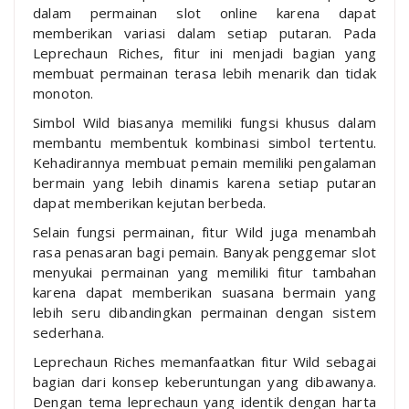
dalam permainan slot online karena dapat
memberikan variasi dalam setiap putaran. Pada
Leprechaun Riches, fitur ini menjadi bagian yang
membuat permainan terasa lebih menarik dan tidak
monoton.
Simbol Wild biasanya memiliki fungsi khusus dalam
membantu membentuk kombinasi simbol tertentu.
Kehadirannya membuat pemain memiliki pengalaman
bermain yang lebih dinamis karena setiap putaran
dapat memberikan kejutan berbeda.
Selain fungsi permainan, fitur Wild juga menambah
rasa penasaran bagi pemain. Banyak penggemar slot
menyukai permainan yang memiliki fitur tambahan
karena dapat memberikan suasana bermain yang
lebih seru dibandingkan permainan dengan sistem
sederhana.
Leprechaun Riches memanfaatkan fitur Wild sebagai
bagian dari konsep keberuntungan yang dibawanya.
Dengan tema leprechaun yang identik dengan harta