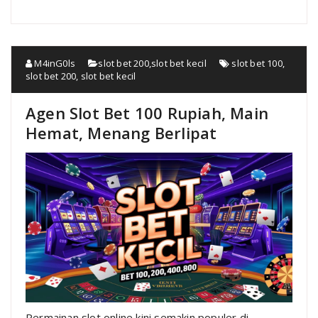
M4inG0ls
slot bet 200
,
slot bet kecil
slot bet 100
,
slot bet 200
,
slot bet kecil
Agen Slot Bet 100 Rupiah, Main
Hemat, Menang Berlipat
Permainan slot online kini semakin populer di