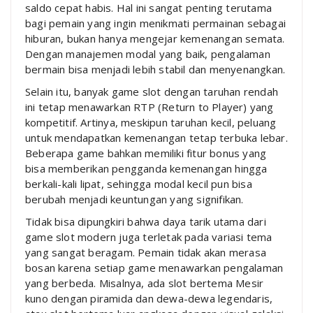
saldo cepat habis. Hal ini sangat penting terutama
bagi pemain yang ingin menikmati permainan sebagai
hiburan, bukan hanya mengejar kemenangan semata.
Dengan manajemen modal yang baik, pengalaman
bermain bisa menjadi lebih stabil dan menyenangkan.
Selain itu, banyak game slot dengan taruhan rendah
ini tetap menawarkan RTP (Return to Player) yang
kompetitif. Artinya, meskipun taruhan kecil, peluang
untuk mendapatkan kemenangan tetap terbuka lebar.
Beberapa game bahkan memiliki fitur bonus yang
bisa memberikan pengganda kemenangan hingga
berkali-kali lipat, sehingga modal kecil pun bisa
berubah menjadi keuntungan yang signifikan.
Tidak bisa dipungkiri bahwa daya tarik utama dari
game slot modern juga terletak pada variasi tema
yang sangat beragam. Pemain tidak akan merasa
bosan karena setiap game menawarkan pengalaman
yang berbeda. Misalnya, ada slot bertema Mesir
kuno dengan piramida dan dewa-dewa legendaris,