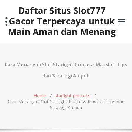
Skip
Daftar Situs Slot777
to
content
Gacor Terpercaya untuk
Main Aman dan Menang
Cara Menang di Slot Starlight Princess Mauslot: Tips
dan Strategi Ampuh
Home
/
starlight princess
/
Cara Menang di Slot Starlight Princess Mauslot: Tips dan
Strategi Ampuh