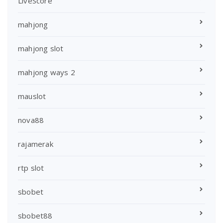
LiveScore
mahjong
mahjong slot
mahjong ways 2
mauslot
nova88
rajamerak
rtp slot
sbobet
sbobet88