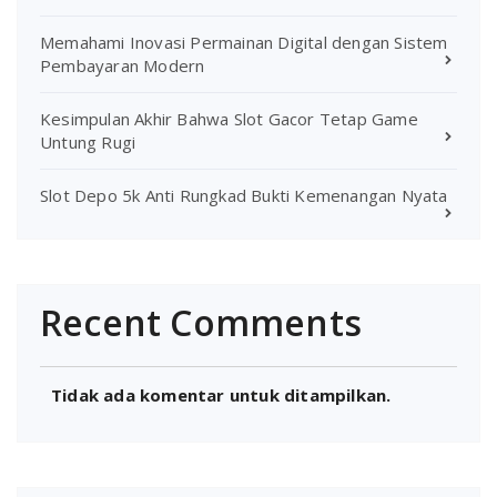
Memahami Inovasi Permainan Digital dengan Sistem
Pembayaran Modern
Kesimpulan Akhir Bahwa Slot Gacor Tetap Game
Untung Rugi
Slot Depo 5k Anti Rungkad Bukti Kemenangan Nyata
Recent Comments
Tidak ada komentar untuk ditampilkan.