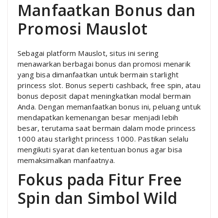
Manfaatkan Bonus dan
Promosi Mauslot
Sebagai platform Mauslot, situs ini sering
menawarkan berbagai bonus dan promosi menarik
yang bisa dimanfaatkan untuk bermain starlight
princess slot. Bonus seperti cashback, free spin, atau
bonus deposit dapat meningkatkan modal bermain
Anda. Dengan memanfaatkan bonus ini, peluang untuk
mendapatkan kemenangan besar menjadi lebih
besar, terutama saat bermain dalam mode princess
1000 atau starlight princess 1000. Pastikan selalu
mengikuti syarat dan ketentuan bonus agar bisa
memaksimalkan manfaatnya.
Fokus pada Fitur Free
Spin dan Simbol Wild