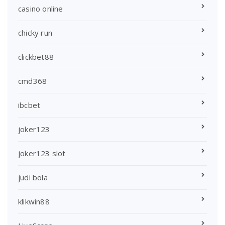
casino online
chicky run
clickbet88
cmd368
ibcbet
joker123
joker123 slot
judi bola
klikwin88