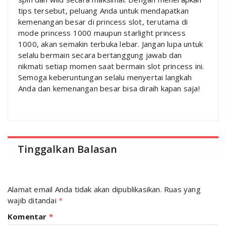
tips tersebut, peluang Anda untuk mendapatkan
kemenangan besar di princess slot, terutama di
mode princess 1000 maupun starlight princess
1000, akan semakin terbuka lebar. Jangan lupa untuk
selalu bermain secara bertanggung jawab dan
nikmati setiap momen saat bermain slot princess ini.
Semoga keberuntungan selalu menyertai langkah
Anda dan kemenangan besar bisa diraih kapan saja!
Tinggalkan Balasan
Alamat email Anda tidak akan dipublikasikan.
Ruas yang
wajib ditandai
*
Komentar
*