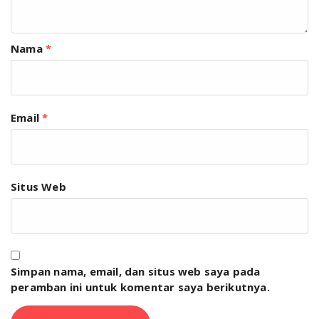
Nama
*
Email
*
Situs Web
Simpan nama, email, dan situs web saya pada
peramban ini untuk komentar saya berikutnya.