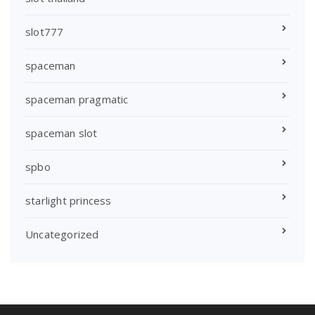
slot777
spaceman
spaceman pragmatic
spaceman slot
spbo
starlight princess
Uncategorized