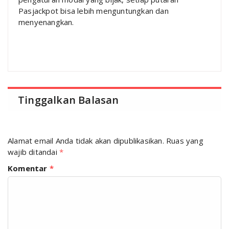
Pasjackpot bisa lebih menguntungkan dan
menyenangkan.
Tinggalkan Balasan
Alamat email Anda tidak akan dipublikasikan.
Ruas yang
wajib ditandai
*
Komentar
*