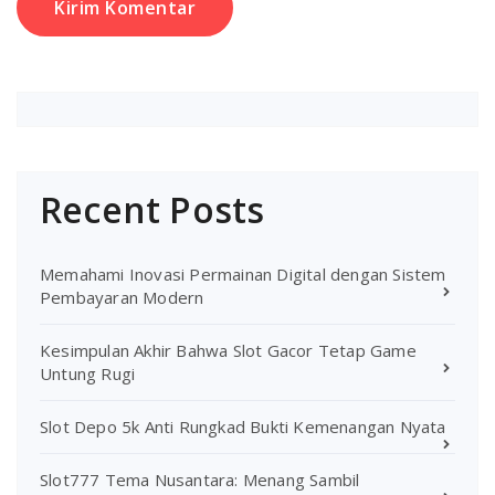
Recent Posts
Memahami Inovasi Permainan Digital dengan Sistem
Pembayaran Modern
Kesimpulan Akhir Bahwa Slot Gacor Tetap Game
Untung Rugi
Slot Depo 5k Anti Rungkad Bukti Kemenangan Nyata
Slot777 Tema Nusantara: Menang Sambil