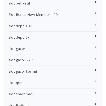
slot bet kecil
Slot Bonus New Member 100
slot depo 10k
slot depo 5k
slot gacor
slot gacor 777
slot gacor hari ini
slot qris
slot spaceman
slot thailand