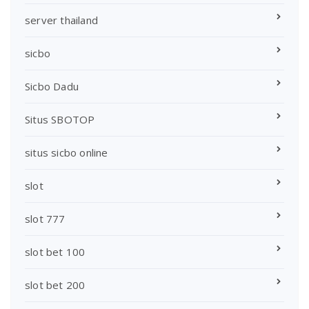
server thailand
sicbo
Sicbo Dadu
Situs SBOTOP
situs sicbo online
slot
slot 777
slot bet 100
slot bet 200