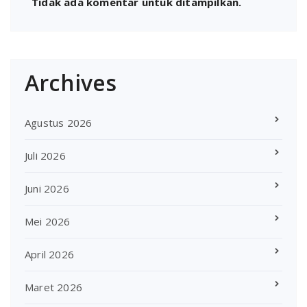
Tidak ada komentar untuk ditampilkan.
Archives
Agustus 2026
Juli 2026
Juni 2026
Mei 2026
April 2026
Maret 2026