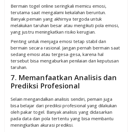
Bermain togel online seringkali memicu emosi,
terutama saat mengalami kekalahan beruntun.
Banyak pemain yang akhirnya tergoda untuk
melakukan taruhan besar atau mengikuti pola emosi,
yang justru meningkatkan risiko kerugian.
Penting untuk menjaga emosi tetap stabil dan
bermain secara rasional. Jangan pernah bermain saat
sedang emosi atau tergesa-gesa, karena hal
tersebut bisa mengaburkan penilaian dan keputusan
taruhan.
7. Memanfaatkan Analisis dan
Prediksi Profesional
Selain mengandalkan analisis sendiri, pemain juga
bisa belajar dari prediksi profesional yang dilakukan
oleh pakar togel. Banyak analisis yang didasarkan
pada data dan pola tertentu yang bisa membantu
meningkatkan akurasi prediksi.