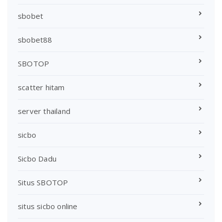
sbobet
sbobet88
SBOTOP
scatter hitam
server thailand
sicbo
Sicbo Dadu
Situs SBOTOP
situs sicbo online