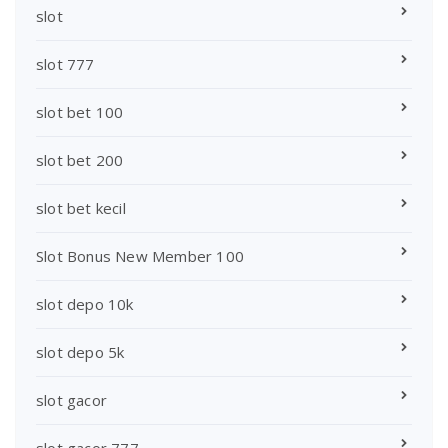
slot
slot 777
slot bet 100
slot bet 200
slot bet kecil
Slot Bonus New Member 100
slot depo 10k
slot depo 5k
slot gacor