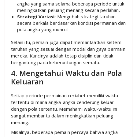
angka yang sama selama beberapa periode untuk
meningkatkan peluang menang secara perlahan.
Strategi Variasi:
Mengubah strategi taruhan
secara berkala berdasarkan kondisi permainan dan
pola angka yang muncul.
Selain itu, pemain juga dapat memanfaatkan sistem
taruhan yang sesuai dengan modal dan gaya bermain
mereka. Kuncinya adalah tetap disiplin dan tidak
bergantung pada keberuntungan semata.
4. Mengetahui Waktu dan Pola
Keluaran
Setiap periode permainan ceriabet memiliki waktu
tertentu di mana angka-angka cenderung keluar
dengan pola tertentu. Memahami waktu-waktu ini
sangat membantu dalam meningkatkan peluang
menang.
Misalnya, beberapa pemain percaya bahwa angka