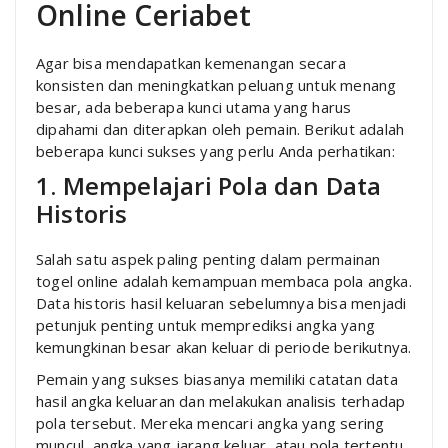
Online Ceriabet
Agar bisa mendapatkan kemenangan secara
konsisten dan meningkatkan peluang untuk menang
besar, ada beberapa kunci utama yang harus
dipahami dan diterapkan oleh pemain. Berikut adalah
beberapa kunci sukses yang perlu Anda perhatikan:
1. Mempelajari Pola dan Data
Historis
Salah satu aspek paling penting dalam permainan
togel online adalah kemampuan membaca pola angka.
Data historis hasil keluaran sebelumnya bisa menjadi
petunjuk penting untuk memprediksi angka yang
kemungkinan besar akan keluar di periode berikutnya.
Pemain yang sukses biasanya memiliki catatan data
hasil angka keluaran dan melakukan analisis terhadap
pola tersebut. Mereka mencari angka yang sering
muncul, angka yang jarang keluar, atau pola tertentu