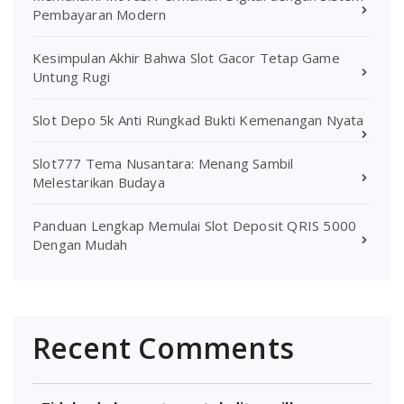
Pembayaran Modern
Kesimpulan Akhir Bahwa Slot Gacor Tetap Game
Untung Rugi
Slot Depo 5k Anti Rungkad Bukti Kemenangan Nyata
Slot777 Tema Nusantara: Menang Sambil
Melestarikan Budaya
Panduan Lengkap Memulai Slot Deposit QRIS 5000
Dengan Mudah
Recent Comments