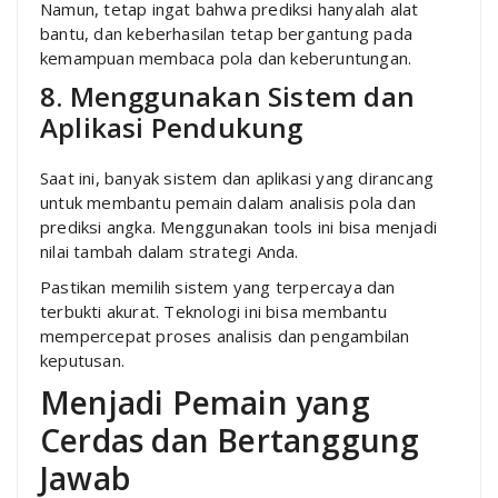
Namun, tetap ingat bahwa prediksi hanyalah alat
bantu, dan keberhasilan tetap bergantung pada
kemampuan membaca pola dan keberuntungan.
8. Menggunakan Sistem dan
Aplikasi Pendukung
Saat ini, banyak sistem dan aplikasi yang dirancang
untuk membantu pemain dalam analisis pola dan
prediksi angka. Menggunakan tools ini bisa menjadi
nilai tambah dalam strategi Anda.
Pastikan memilih sistem yang terpercaya dan
terbukti akurat. Teknologi ini bisa membantu
mempercepat proses analisis dan pengambilan
keputusan.
Menjadi Pemain yang
Cerdas dan Bertanggung
Jawab