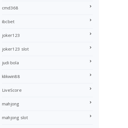
cmd368
ibcbet
joker123
joker123 slot
judi bola
klikwin88
LiveScore
mahjong
mahjong slot