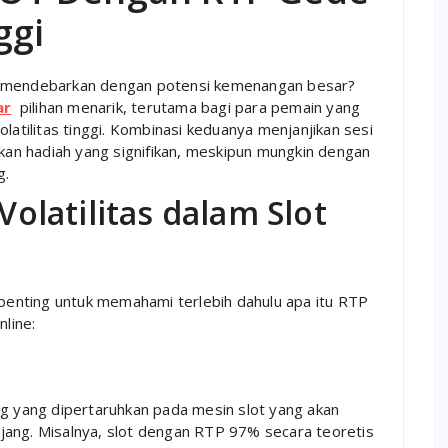
ggi
g mendebarkan dengan potensi kemenangan besar?
ar
pilihan menarik, terutama bagi para pemain yang
latilitas tinggi. Kombinasi keduanya menjanjikan sesi
an hadiah yang signifikan, meskipun mungkin dengan
g.
latilitas dalam Slot
enting untuk memahami terlebih dahulu apa itu RTP
nline:
ng yang dipertaruhkan pada mesin slot yang akan
jang. Misalnya, slot dengan RTP 97% secara teoretis