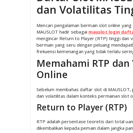
dan Volatilitas Tin
Mencari pengalaman bermain slot online yan
MAUSLOT hadir sebagai
mauslot login daft
mengincar Return to Player (RTP) tinggi dan vo
bermain yang seru dengan peluang mendapatk
frekuensi kemenangan yang tidak terlalu serin
Memahami RTP dan Vo
Online
Sebelum membahas daftar slot di MAUSLOT, p
dan volatilitas dalam konteks permainan slot o
Return to Player (RTP)
RTP adalah persentase teoretis dari total ua
dikembalikan kepada pemain dalam jangka pan