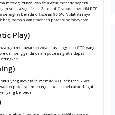
ma mitologi Yunani dan fitur-fitur menarik seperti
an secara signifikan. Gates of Olympus memiliki RTP
seringkali berada di kisaran 96.5%. Volatilitasnya
rik bagi pemain yang mencari potensi pembayaran
ic Play)
a juga menawarkan volatilitas tinggi dan RTP yang
umble dan pengganda dalam putaran gratis dapat
untungkan.
ing)
 bonus yang inovatif ini memiliki RTP sekitar 96.68%
nawarkan potensi kemenangan besar melalui berbagai
oker yang berbeda.
)
 Dead or Alive 2 mempertahankan volatilitasnya yang