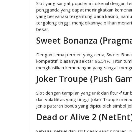
Slot yang sangat populer ini dikenal dengan te
pengganda yang dapat meningkatkan kemenang
yang bervariasi tergantung pada kasino, namun 
tergolong tinggi, menjadikannya pilihan mena
besar.
Sweet Bonanza (Pragmat
Dengan tema permen yang ceria, Sweet Bonanz
kompetitif, biasanya sekitar 96.51%. Fitur t
menghasilkan kemenangan yang sangat meng
Joker Troupe (Push Gam
Slot dengan tampilan yang unik dan fitur-fitur
dan volatilitas yang tinggi. Joker Troupe me
jenis putaran bonus yang dipicu oleh simbol J
Dead or Alive 2 (NetEnt
Sebagai sekuel dari slot klasik yang populer,