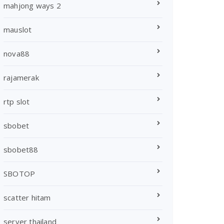
mahjong ways 2
mauslot
nova88
rajamerak
rtp slot
sbobet
sbobet88
SBOTOP
scatter hitam
server thailand