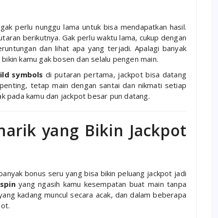
gak perlu nunggu lama untuk bisa mendapatkan hasil.
putaran berikutnya. Gak perlu waktu lama, cukup dengan
runtungan dan lihat apa yang terjadi. Apalagi banyak
, bikin kamu gak bosen dan selalu pengen main.
ild symbols
di putaran pertama, jackpot bisa datang
penting, tetap main dengan santai dan nikmati setiap
k pada kamu dan jackpot besar pun datang.
arik yang Bikin Jackpot
anyak bonus seru yang bisa bikin peluang jackpot jadi
 spin
yang ngasih kamu kesempatan buat main tanpa
ang kadang muncul secara acak, dan dalam beberapa
ot.