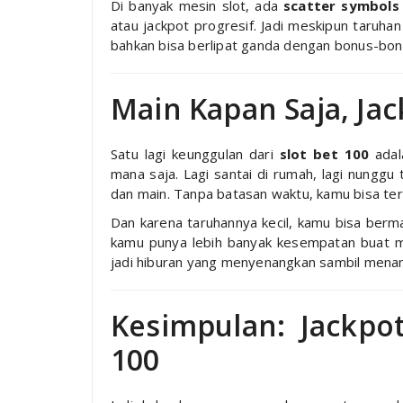
Di banyak mesin slot, ada
scatter symbols
atau jackpot progresif. Jadi meskipun taruh
bahkan bisa berlipat ganda dengan bonus-bonu
Main Kapan Saja, Ja
Satu lagi keunggulan dari
slot bet 100
adala
mana saja. Lagi santai di rumah, lagi nunggu 
dan main. Tanpa batasan waktu, kamu bisa ter
Dan karena taruhannya kecil, kamu bisa berma
kamu punya lebih banyak kesempatan buat me
jadi hiburan yang menyenangkan sambil menan
Kesimpulan: Jackpo
100