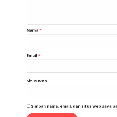
Nama
*
Email
*
Situs Web
Simpan nama, email, dan situs web saya p