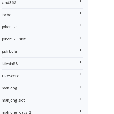
cmd368
ibcbet
joker123
joker123 slot
judi bola
klikwin88
LiveScore
mahjong
mahjong slot
mahjong ways 2