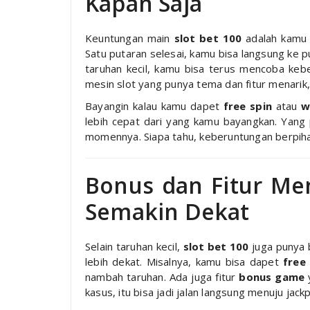
Kapan Saja
Keuntungan main
slot bet 100
adalah kamu 
Satu putaran selesai, kamu bisa langsung ke 
taruhan kecil, kamu bisa terus mencoba kebe
mesin slot yang punya tema dan fitur menarik
Bayangin kalau kamu dapet
free spin
atau
w
lebih cepat dari yang kamu bayangkan. Yang 
momennya. Siapa tahu, keberuntungan berpiha
Bonus dan Fitur Men
Semakin Dekat
Selain taruhan kecil,
slot bet 100
juga punya b
lebih dekat. Misalnya, kamu bisa dapet
free
nambah taruhan. Ada juga fitur
bonus game
y
kasus, itu bisa jadi jalan langsung menuju jackp