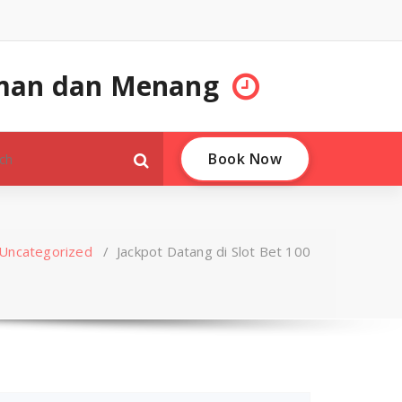
 Aman dan Menang
Book Now
Uncategorized
/
Jackpot Datang di Slot Bet 100