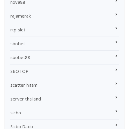
nova88
rajamerak
rtp slot
sbobet
sbobet88
SBOTOP
scatter hitam
server thailand
sicbo
Sicbo Dadu