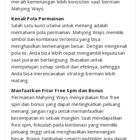
meraih kemenangan lebih konsisten saat bermain
Mahjong Ways.
Kenali Pola Permainan
Salah satu kunci utama untuk menang adalah
memahami pola permainan. Mahjong Ways memiliki
simbol dan kombinasi tertentu yang bisa
menghasilkan kemenangan besar. Dengan mengenali
pola ini, Anda bisa lebih cepat mengambil keputusan
saat putaran berlangsung. Biasakan untuk
mempelajari setiap simbol dan efeknya, sehingga
Anda bisa merencanakan strategi bermain lebih
matang.
Manfaatkan Fitur Free Spin dan Bonus
Permainan Mahjong Ways menyediakan fitur free
spin dan bonus yang dapat meningkatkan peluang
menang. Jangan ragu untuk memanfaatkan
kesempatan ini sebaik mungkin. Saat mendapatkan
free spin, fokuslah pada kombinasi yang memiliki
peluang tinggi untuk menghasilkan kemenangan
besar. Bonus tambahan seperti multiplier juga dapat