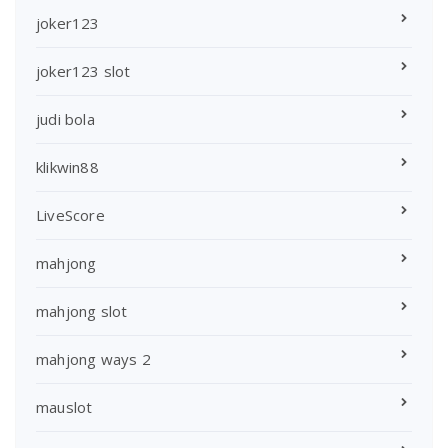
joker123
joker123 slot
judi bola
klikwin88
LiveScore
mahjong
mahjong slot
mahjong ways 2
mauslot