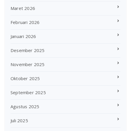
Maret 2026
Februari 2026
Januari 2026
Desember 2025
November 2025
Oktober 2025
September 2025
Agustus 2025
Juli 2025