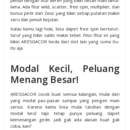
penuh dengan fitur keren yang bikin betah main lama-
lama. Ada fitur wild, scatter, free spin, multiplier, dan
bonus petir dari Zeus yang bikin setiap putaran makin
seru dan penuh kejutan.
Kalau kamu lagi hoki, bisa dapet free spin berturut-
turut yang bikin saldo makin tebel. Fitur-fitur ini yang
bikin ARESGACOR beda dari slot lain yang cuma itu-
itu aja.
Modal Kecil, Peluang
Menang Besar!
ARESGACOR cocok buat semua kalangan, mulai dari
yang modal pas-pasan sampai yang pengen main
serius. Karena kamu bisa mulai taruhan dengan
modal kecil tapi tetap punya peluang dapet
kemenangan gede. Jadi gak ada alasan buat gak
coba, kan?