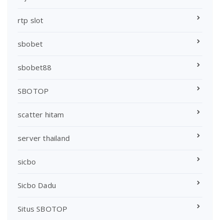
rtp slot
sbobet
sbobet88
SBOTOP
scatter hitam
server thailand
sicbo
Sicbo Dadu
Situs SBOTOP