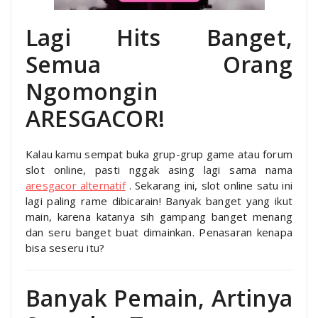
Lagi Hits Banget,
Semua Orang
Ngomongin
ARESGACOR!
Kalau kamu sempat buka grup-grup game atau forum
slot online, pasti nggak asing lagi sama nama
aresgacor alternatif
. Sekarang ini, slot online satu ini
lagi paling rame dibicarain! Banyak banget yang ikut
main, karena katanya sih gampang banget menang
dan seru banget buat dimainkan. Penasaran kenapa
bisa seseru itu?
Banyak Pemain, Artinya