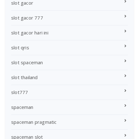
slot gacor
slot gacor 777
slot gacor hari ini
slot qris
slot spaceman
slot thailand
slot777
spaceman
spaceman pragmatic
spaceman slot