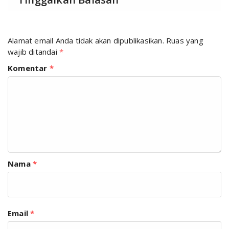
Alamat email Anda tidak akan dipublikasikan.
Ruas yang
wajib ditandai
*
Komentar
*
Nama
*
Email
*