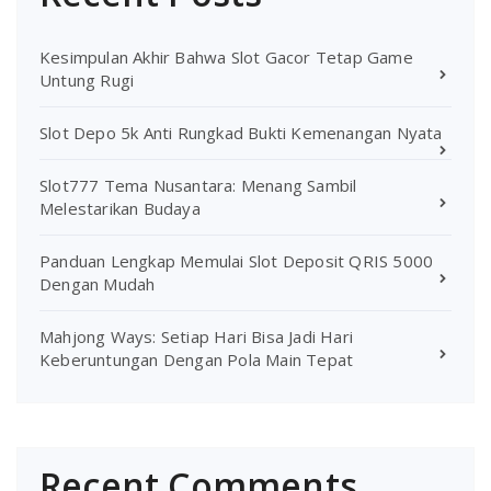
Kesimpulan Akhir Bahwa Slot Gacor Tetap Game
Untung Rugi
Slot Depo 5k Anti Rungkad Bukti Kemenangan Nyata
Slot777 Tema Nusantara: Menang Sambil
Melestarikan Budaya
Panduan Lengkap Memulai Slot Deposit QRIS 5000
Dengan Mudah
Mahjong Ways: Setiap Hari Bisa Jadi Hari
Keberuntungan Dengan Pola Main Tepat
Recent Comments