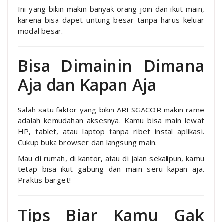
Ini yang bikin makin banyak orang join dan ikut main,
karena bisa dapet untung besar tanpa harus keluar
modal besar.
Bisa Dimainin Dimana
Aja dan Kapan Aja
Salah satu faktor yang bikin ARESGACOR makin rame
adalah kemudahan aksesnya. Kamu bisa main lewat
HP, tablet, atau laptop tanpa ribet instal aplikasi.
Cukup buka browser dan langsung main.
Mau di rumah, di kantor, atau di jalan sekalipun, kamu
tetap bisa ikut gabung dan main seru kapan aja.
Praktis banget!
Tips Biar Kamu Gak