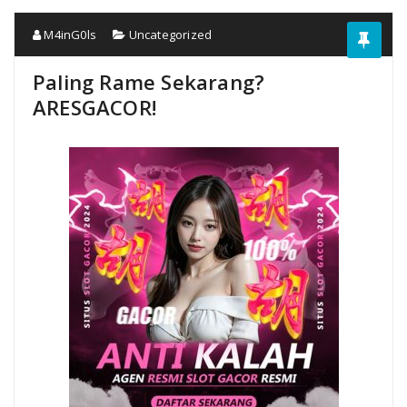
M4inG0ls
Uncategorized
Paling Rame Sekarang?
ARESGACOR!