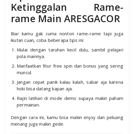
Ketinggalan Rame-
rame Main ARESGACOR
Biar kamu gak cuma nonton rame-rame tapi juga
ikutan cuan, coba beberapa tips ini:
Mulai dengan taruhan kecil dulu, sambil pelajari
pola mainnya.
Manfaatkan fitur free spin dan bonus yang sering
muncul.
Jangan cepat panik kalau kalah, sabar aja karena
hoki bisa datang kapan aja.
Rajin latihan di mode demo supaya makin paham
permainan.
Dengan cara ini, kamu bisa makin enjoy dan peluang
menang juga makin gede.