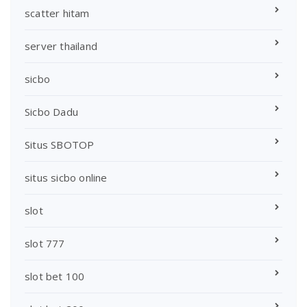
scatter hitam
server thailand
sicbo
Sicbo Dadu
Situs SBOTOP
situs sicbo online
slot
slot 777
slot bet 100