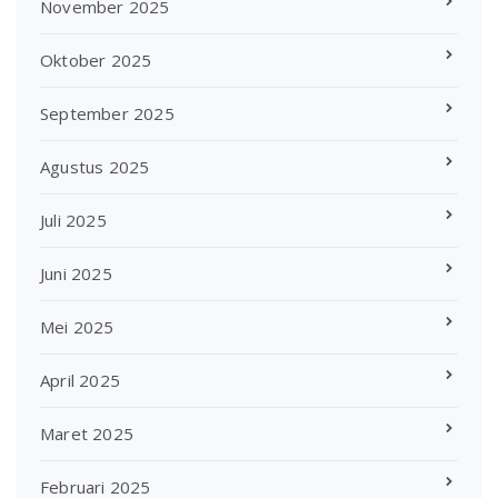
November 2025
Oktober 2025
September 2025
Agustus 2025
Juli 2025
Juni 2025
Mei 2025
April 2025
Maret 2025
Februari 2025