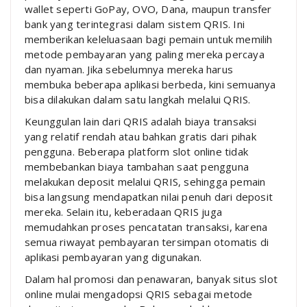
wallet seperti GoPay, OVO, Dana, maupun transfer
bank yang terintegrasi dalam sistem QRIS. Ini
memberikan keleluasaan bagi pemain untuk memilih
metode pembayaran yang paling mereka percaya
dan nyaman. Jika sebelumnya mereka harus
membuka beberapa aplikasi berbeda, kini semuanya
bisa dilakukan dalam satu langkah melalui QRIS.
Keunggulan lain dari QRIS adalah biaya transaksi
yang relatif rendah atau bahkan gratis dari pihak
pengguna. Beberapa platform slot online tidak
membebankan biaya tambahan saat pengguna
melakukan deposit melalui QRIS, sehingga pemain
bisa langsung mendapatkan nilai penuh dari deposit
mereka. Selain itu, keberadaan QRIS juga
memudahkan proses pencatatan transaksi, karena
semua riwayat pembayaran tersimpan otomatis di
aplikasi pembayaran yang digunakan.
Dalam hal promosi dan penawaran, banyak situs slot
online mulai mengadopsi QRIS sebagai metode