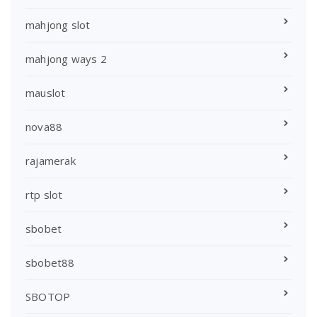
mahjong slot
mahjong ways 2
mauslot
nova88
rajamerak
rtp slot
sbobet
sbobet88
SBOTOP