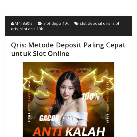
M4inG0ls
slot depo 10k
slot deposit qris
,
slot
qris
,
slot qris 10k
Qris: Metode Deposit Paling Cepat
untuk Slot Online