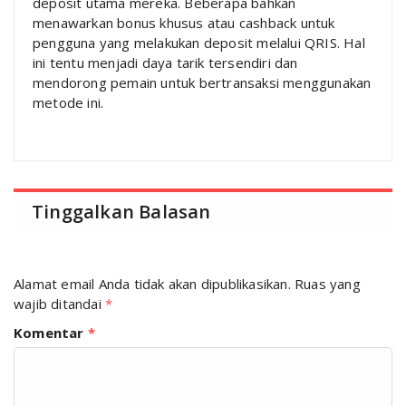
deposit utama mereka. Beberapa bahkan
menawarkan bonus khusus atau cashback untuk
pengguna yang melakukan deposit melalui QRIS. Hal
ini tentu menjadi daya tarik tersendiri dan
mendorong pemain untuk bertransaksi menggunakan
metode ini.
Tinggalkan Balasan
Alamat email Anda tidak akan dipublikasikan.
Ruas yang
wajib ditandai
*
Komentar
*