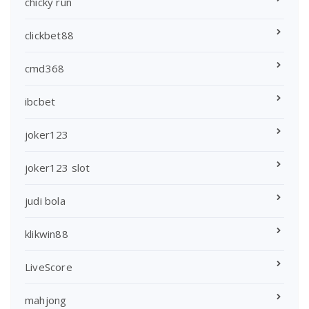
chicky run
clickbet88
cmd368
ibcbet
joker123
joker123 slot
judi bola
klikwin88
LiveScore
mahjong