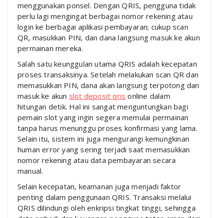
menggunakan ponsel. Dengan QRIS, pengguna tidak
perlu lagi mengingat berbagai nomor rekening atau
login ke berbagai aplikasi pembayaran; cukup scan
QR, masukkan PIN, dan dana langsung masuk ke akun
permainan mereka.
Salah satu keunggulan utama QRIS adalah kecepatan
proses transaksinya. Setelah melakukan scan QR dan
memasukkan PIN, dana akan langsung terpotong dan
masuk ke akun
slot deposit qris
online dalam
hitungan detik. Hal ini sangat menguntungkan bagi
pemain slot yang ingin segera memulai permainan
tanpa harus menunggu proses konfirmasi yang lama.
Selain itu, sistem ini juga mengurangi kemungkinan
human error yang sering terjadi saat memasukkan
nomor rekening atau data pembayaran secara
manual.
Selain kecepatan, keamanan juga menjadi faktor
penting dalam penggunaan QRIS. Transaksi melalui
QRIS dilindungi oleh enkripsi tingkat tinggi, sehingga