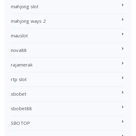
mahjong slot
mahjong ways 2
mauslot
nova88
rajamerak
rtp slot
sbobet
sbobet88
SBOTOP