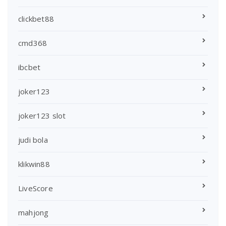
clickbet88
cmd368
ibcbet
joker123
joker123 slot
judi bola
klikwin88
LiveScore
mahjong