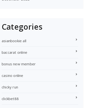
Categories
asianbookie all
baccarat online
bonus new member
casino online
chicky run
clickbet88