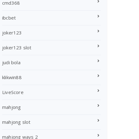
cmd368
ibcbet
joker123
joker123 slot
judi bola
klikwin88
LiveScore
mahjong
mahjong slot
mahjong ways 2