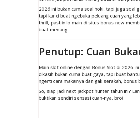
2026 ini bukan cuma soal hoki, tapi juga soal
tapi kunci buat ngebuka peluang cuan yang lebih
thrill, pastiin lo main di situs bonus new me
buat menang.
Penutup: Cuan Buka
Main slot online dengan Bonus Slot di 2026 in
dikasih bukan cuma buat gaya, tapi buat bantu 
ngerti cara makainya dan gak serakah, bonus b
So, siap jadi next jackpot hunter tahun ini?
buktikan sendiri sensasi cuan-nya, bro!