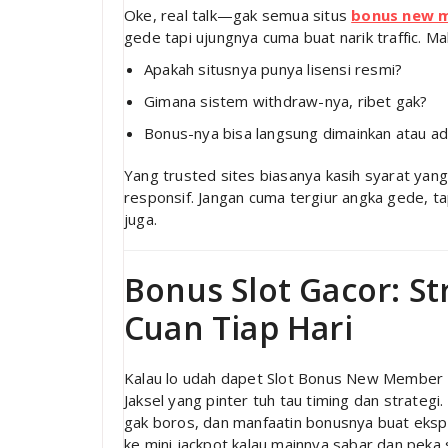
Oke, real talk—gak semua situs
bonus new 
gede tapi ujungnya cuma buat narik traffic. Mak
Apakah situsnya punya lisensi resmi?
Gimana sistem withdraw-nya, ribet gak?
Bonus-nya bisa langsung dimainkan atau a
Yang trusted sites biasanya kasih syarat yan
responsif. Jangan cuma tergiur angka gede, ta
juga.
Bonus Slot Gacor: St
Cuan Tiap Hari
Kalau lo udah dapet Slot Bonus New Member 1
Jaksel yang pinter tuh tau timing dan strategi.
gak boros, dan manfaatin bonusnya buat ekspl
ke mini jackpot kalau mainnya sabar dan peka