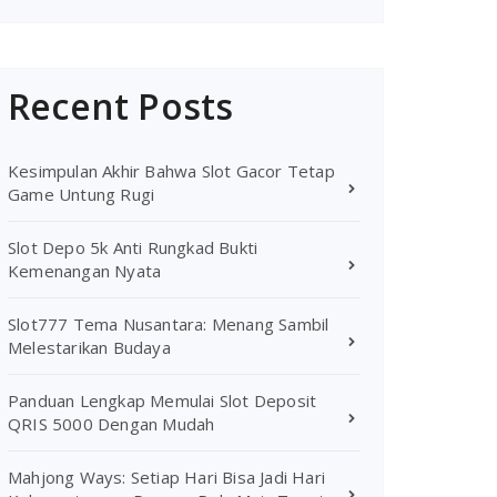
Recent Posts
Kesimpulan Akhir Bahwa Slot Gacor Tetap
Game Untung Rugi
Slot Depo 5k Anti Rungkad Bukti
Kemenangan Nyata
Slot777 Tema Nusantara: Menang Sambil
Melestarikan Budaya
Panduan Lengkap Memulai Slot Deposit
QRIS 5000 Dengan Mudah
Mahjong Ways: Setiap Hari Bisa Jadi Hari