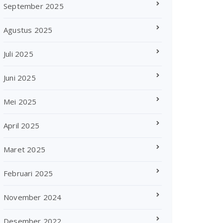
September 2025
Agustus 2025
Juli 2025
Juni 2025
Mei 2025
April 2025
Maret 2025
Februari 2025
November 2024
Desember 2022