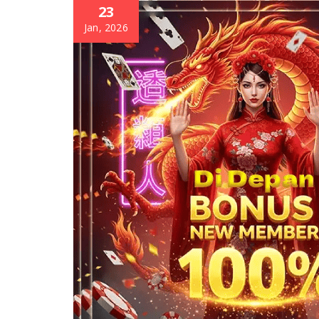
23
Jan, 2026