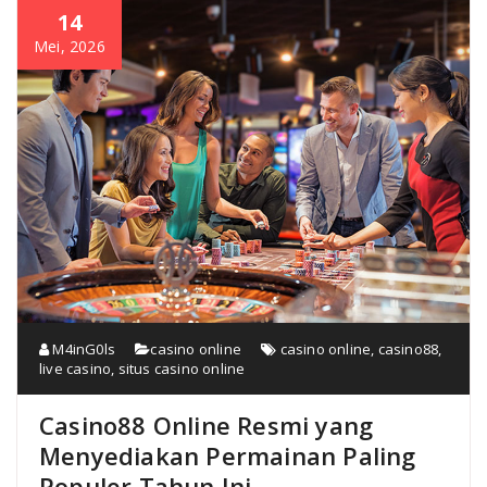
14
Mei, 2026
M4inG0ls
casino online
casino online
,
casino88
,
live casino
,
situs casino online
Casino88 Online Resmi yang
Menyediakan Permainan Paling
Populer Tahun Ini