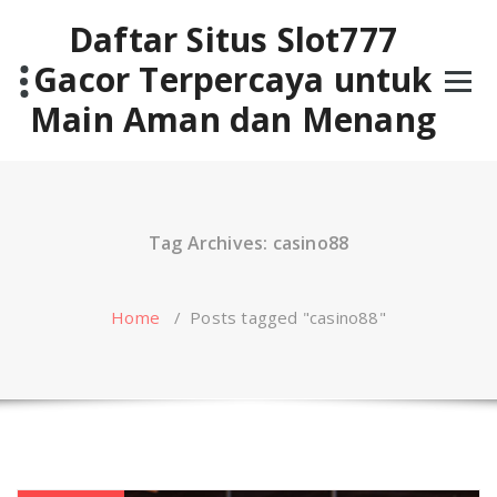
Skip
Daftar Situs Slot777
to
content
Gacor Terpercaya untuk
Main Aman dan Menang
Tag Archives: casino88
Home
/
Posts tagged "casino88"