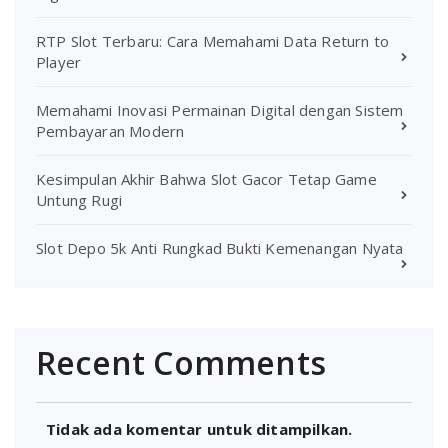
RTP Slot Terbaru: Cara Memahami Data Return to
Player
Memahami Inovasi Permainan Digital dengan Sistem
Pembayaran Modern
Kesimpulan Akhir Bahwa Slot Gacor Tetap Game
Untung Rugi
Slot Depo 5k Anti Rungkad Bukti Kemenangan Nyata
Recent Comments
Tidak ada komentar untuk ditampilkan.