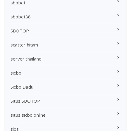
sbobet
sbobet88
SBOTOP
scatter hitam
server thailand
sicbo
Sicbo Dadu
Situs SBOTOP
situs sicbo online
slot