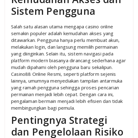
Sistem Pengguna
Salah satu alasan utama mengapa casino online
semakin populer adalah kemudahan akses yang
ditawarkan. Pengguna hanya perlu membuat akun,
melakukan login, dan langsung memilih permainan
yang diinginkan. Selain itu, sistem navigasi pada
platform modern biasanya dirancang sederhana agar
mudah dipahami oleh pengguna baru sekalipun.
Casino88 Online Resmi, seperti platform sejenis
lainnya, umumnya menyediakan tampilan antarmuka
yang ramah pengguna sehingga proses pencarian
permainan menjadi lebih cepat. Dengan cara ini,
pengalaman bermain menjadi lebih efisien dan tidak
membingungkan bagi pemula.
Pentingnya Strategi
dan Pengelolaan Risiko