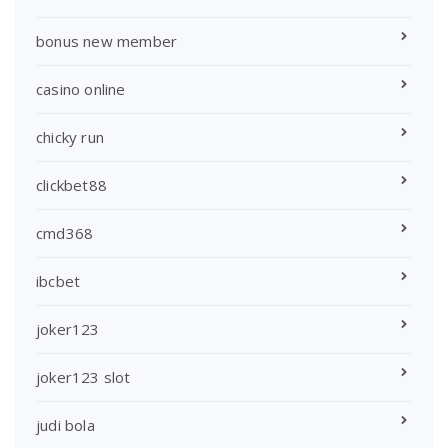
bonus new member
casino online
chicky run
clickbet88
cmd368
ibcbet
joker123
joker123 slot
judi bola