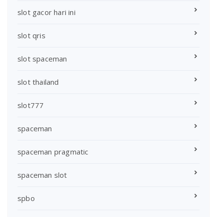
slot gacor hari ini
slot qris
slot spaceman
slot thailand
slot777
spaceman
spaceman pragmatic
spaceman slot
spbo