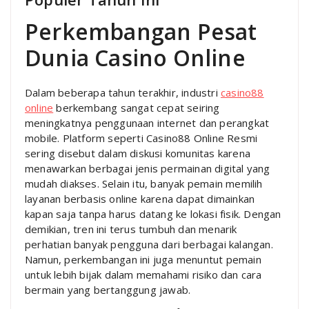
Perkembangan Pesat
Dunia Casino Online
Dalam beberapa tahun terakhir, industri
casino88
online
berkembang sangat cepat seiring
meningkatnya penggunaan internet dan perangkat
mobile. Platform seperti Casino88 Online Resmi
sering disebut dalam diskusi komunitas karena
menawarkan berbagai jenis permainan digital yang
mudah diakses. Selain itu, banyak pemain memilih
layanan berbasis online karena dapat dimainkan
kapan saja tanpa harus datang ke lokasi fisik. Dengan
demikian, tren ini terus tumbuh dan menarik
perhatian banyak pengguna dari berbagai kalangan.
Namun, perkembangan ini juga menuntut pemain
untuk lebih bijak dalam memahami risiko dan cara
bermain yang bertanggung jawab.