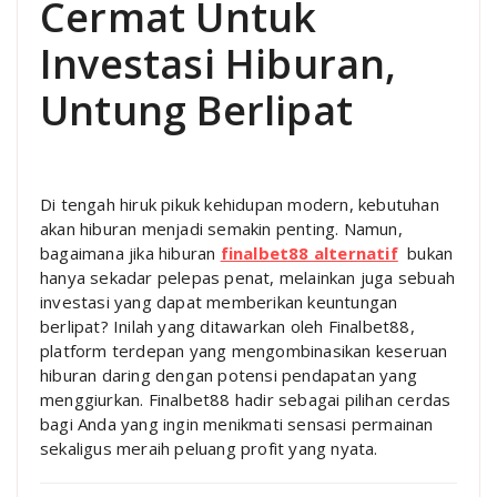
Cermat Untuk
Investasi Hiburan,
Untung Berlipat
Di tengah hiruk pikuk kehidupan modern, kebutuhan
akan hiburan menjadi semakin penting. Namun,
bagaimana jika hiburan
finalbet88 alternatif
bukan
hanya sekadar pelepas penat, melainkan juga sebuah
investasi yang dapat memberikan keuntungan
berlipat? Inilah yang ditawarkan oleh Finalbet88,
platform terdepan yang mengombinasikan keseruan
hiburan daring dengan potensi pendapatan yang
menggiurkan. Finalbet88 hadir sebagai pilihan cerdas
bagi Anda yang ingin menikmati sensasi permainan
sekaligus meraih peluang profit yang nyata.