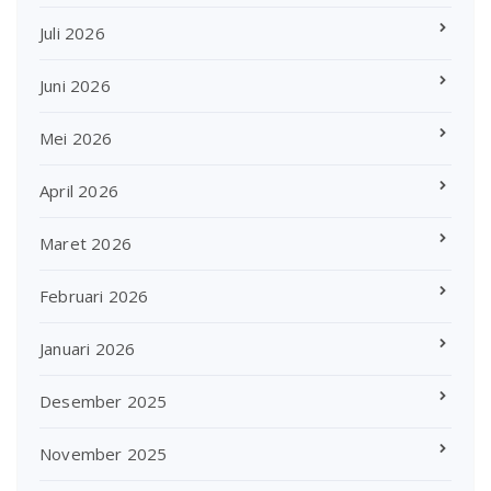
Juli 2026
Juni 2026
Mei 2026
April 2026
Maret 2026
Februari 2026
Januari 2026
Desember 2025
November 2025