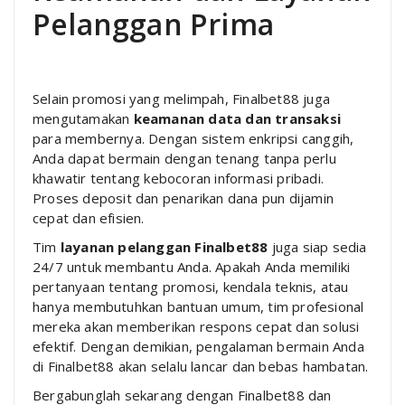
Pelanggan Prima
Selain promosi yang melimpah, Finalbet88 juga
mengutamakan
keamanan data dan transaksi
para membernya. Dengan sistem enkripsi canggih,
Anda dapat bermain dengan tenang tanpa perlu
khawatir tentang kebocoran informasi pribadi.
Proses deposit dan penarikan dana pun dijamin
cepat dan efisien.
Tim
layanan pelanggan Finalbet88
juga siap sedia
24/7 untuk membantu Anda. Apakah Anda memiliki
pertanyaan tentang promosi, kendala teknis, atau
hanya membutuhkan bantuan umum, tim profesional
mereka akan memberikan respons cepat dan solusi
efektif. Dengan demikian, pengalaman bermain Anda
di Finalbet88 akan selalu lancar dan bebas hambatan.
Bergabunglah sekarang dengan Finalbet88 dan