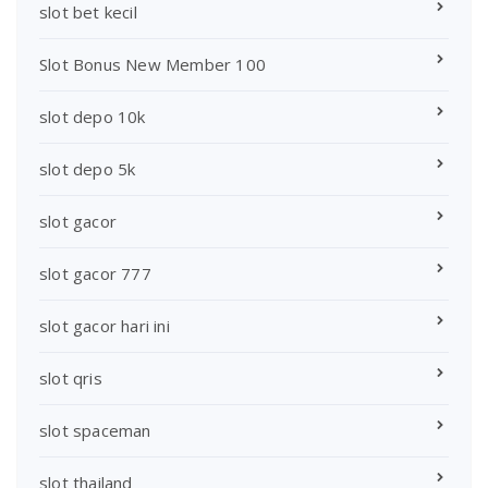
slot bet kecil
Slot Bonus New Member 100
slot depo 10k
slot depo 5k
slot gacor
slot gacor 777
slot gacor hari ini
slot qris
slot spaceman
slot thailand