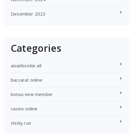
Desember 2022
Categories
asianbookie all
baccarat online
bonus new member
casino online
chicky run