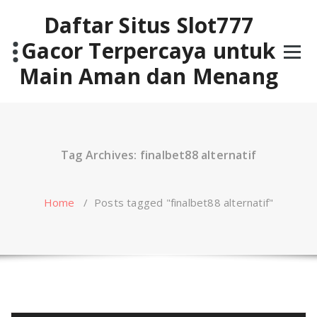
Skip
Daftar Situs Slot777
to
content
Gacor Terpercaya untuk
Main Aman dan Menang
Tag Archives: finalbet88 alternatif
Home
/
Posts tagged "finalbet88 alternatif"