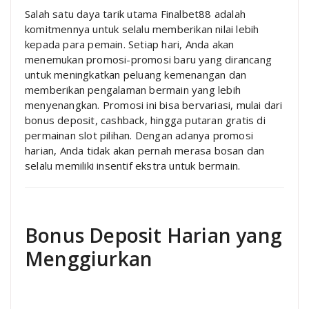
Salah satu daya tarik utama Finalbet88 adalah
komitmennya untuk selalu memberikan nilai lebih
kepada para pemain. Setiap hari, Anda akan
menemukan promosi-promosi baru yang dirancang
untuk meningkatkan peluang kemenangan dan
memberikan pengalaman bermain yang lebih
menyenangkan. Promosi ini bisa bervariasi, mulai dari
bonus deposit, cashback, hingga putaran gratis di
permainan slot pilihan. Dengan adanya promosi
harian, Anda tidak akan pernah merasa bosan dan
selalu memiliki insentif ekstra untuk bermain.
Bonus Deposit Harian yang
Menggiurkan