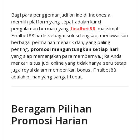
Bagi para penggemar judi online di Indonesia,
memilih platform yang tepat adalah kunci
pengalaman bermain yang
finalbet88
maksimal.
Finalbet88 hadir sebagai solusi lengkap, menawarkan
berbagai permainan menarik dan, yang paling
penting,
promosi menguntungkan setiap hari
yang siap memanjakan para membernya. Jika Anda
mencari situs judi online yang tidak hanya seru tetapi
juga royal dalam memberikan bonus, Finalbet88
adalah pilihan yang sangat tepat.
Beragam Pilihan
Promosi Harian