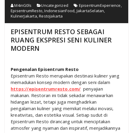
M4inG0ls
Uncategorized
EpisentrumExperience
,
EpisentrumResto
,
IndonesianFood
,
JakartaSelatan
,
KulinerJakarta
,
RestoJakarta
EPISENTRUM RESTO SEBAGAI
RUANG EKSPRESI SENI KULINER
MODERN
Pengenalan Episentrum Resto
Episentrum Resto merupakan destinasi kuliner yang
memadukan konsep modern dengan seni dalam
https://episentrumresto.com/
penyajian
makanan. Restoran ini tidak sekadar menawarkan
hidangan lezat, tetapi juga menghadirkan
pengalaman kuliner yang memikat melalui inovasi,
kreativitas, dan estetika visual. Setiap sudut di
Episentrum Resto dirancang untuk menciptakan
atmosfer yang nyaman dan inspiratif, menjadikannya