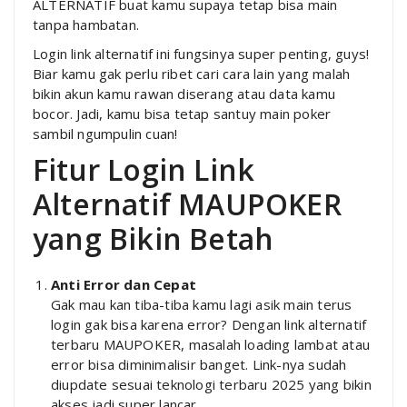
ALTERNATIF buat kamu supaya tetap bisa main
tanpa hambatan.
Login link alternatif ini fungsinya super penting, guys!
Biar kamu gak perlu ribet cari cara lain yang malah
bikin akun kamu rawan diserang atau data kamu
bocor. Jadi, kamu bisa tetap santuy main poker
sambil ngumpulin cuan!
Fitur Login Link
Alternatif MAUPOKER
yang Bikin Betah
Anti Error dan Cepat
Gak mau kan tiba-tiba kamu lagi asik main terus
login gak bisa karena error? Dengan link alternatif
terbaru MAUPOKER, masalah loading lambat atau
error bisa diminimalisir banget. Link-nya sudah
diupdate sesuai teknologi terbaru 2025 yang bikin
akses jadi super lancar.