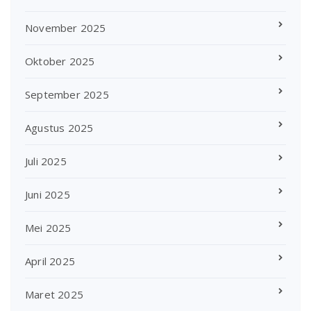
November 2025
Oktober 2025
September 2025
Agustus 2025
Juli 2025
Juni 2025
Mei 2025
April 2025
Maret 2025