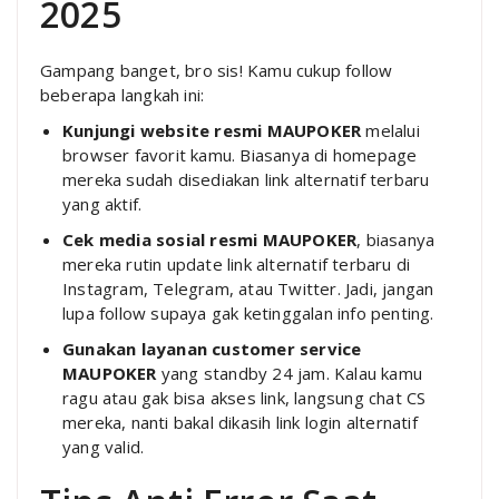
2025
Gampang banget, bro sis! Kamu cukup follow
beberapa langkah ini:
Kunjungi website resmi MAUPOKER
melalui
browser favorit kamu. Biasanya di homepage
mereka sudah disediakan link alternatif terbaru
yang aktif.
Cek media sosial resmi MAUPOKER
, biasanya
mereka rutin update link alternatif terbaru di
Instagram, Telegram, atau Twitter. Jadi, jangan
lupa follow supaya gak ketinggalan info penting.
Gunakan layanan customer service
MAUPOKER
yang standby 24 jam. Kalau kamu
ragu atau gak bisa akses link, langsung chat CS
mereka, nanti bakal dikasih link login alternatif
yang valid.