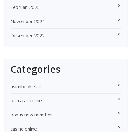
Februari 2025
November 2024
Desember 2022
Categories
asianbookie all
baccarat online
bonus new member
casino online