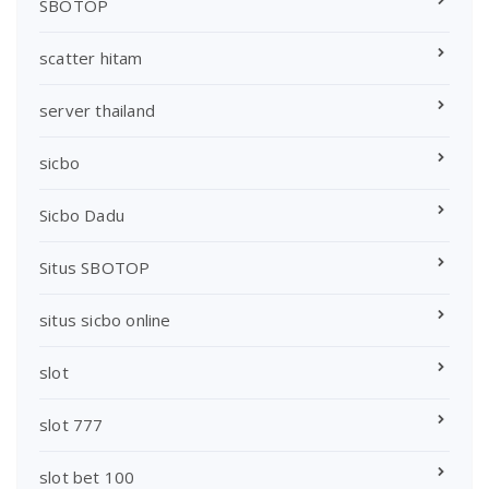
SBOTOP
scatter hitam
server thailand
sicbo
Sicbo Dadu
Situs SBOTOP
situs sicbo online
slot
slot 777
slot bet 100