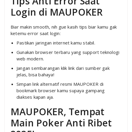
Tips Anti Error Saat
Login di MAUPOKER
Biar makin smooth, nih gue kasih tips biar kamu gak
ketemu error saat login:
Pastikan jaringan internet kamu stabil.
Gunakan browser terbaru yang support teknologi
web modern.
Jangan sembarangan klik link dari sumber gak
jelas, bisa bahaya!
Simpan link alternatif resmi MAUPOKER di
bookmark browser kamu supaya gampang
diakses kapan aja.
MAUPOKER, Tempat
Main Poker Anti Ribet