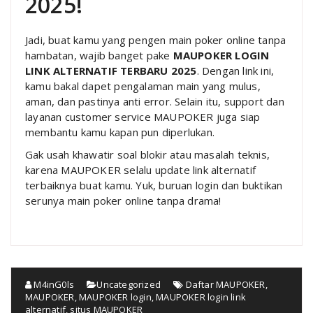
2025!
Jadi, buat kamu yang pengen main poker online tanpa
hambatan, wajib banget pake
MAUPOKER LOGIN
LINK ALTERNATIF TERBARU 2025
. Dengan link ini,
kamu bakal dapet pengalaman main yang mulus,
aman, dan pastinya anti error. Selain itu, support dan
layanan customer service MAUPOKER juga siap
membantu kamu kapan pun diperlukan.
Gak usah khawatir soal blokir atau masalah teknis,
karena MAUPOKER selalu update link alternatif
terbaiknya buat kamu. Yuk, buruan login dan buktikan
serunya main poker online tanpa drama!
M4inG0ls
Uncategorized
Daftar MAUPOKER
,
MAUPOKER
,
MAUPOKER login
,
MAUPOKER login link
alternatif
,
situs MAUPOKER