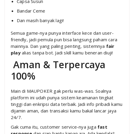
Capsa Susun
Bandar Ceme
Dan masih banyak lagi!
Semua game-nya punya interface kece dan user-
friendly, jadi pemula pun bisa langsung paham cara
mainnya. Dan yang paling penting, sistemnya
fair
play
alias tanpa bot. Jadi skill kamu beneran diuji!
Aman & Terpercaya
100%
Main di MAUPOKER gak perlu was-was. Soalnya
platform ini udah punya sistem keamanan tingkat
tinggi dan enkripsi data terbaik. Jadi info pribadi kamu
dijamin aman, dan transaksi kamu bakal lancar jaya
24/7.
Gak cuma itu, customer service-nya juga
fast
response
dan siap bantu kapan aja. Ada kendala?