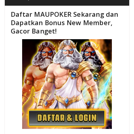
Daftar MAUPOKER Sekarang dan
Dapatkan Bonus New Member,
Gacor Banget!