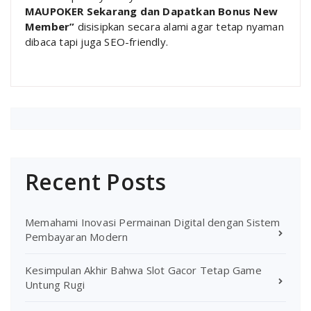
MAUPOKER Sekarang dan Dapatkan Bonus New
Member”
disisipkan secara alami agar tetap nyaman
dibaca tapi juga SEO-friendly.
Recent Posts
Memahami Inovasi Permainan Digital dengan Sistem
Pembayaran Modern
Kesimpulan Akhir Bahwa Slot Gacor Tetap Game
Untung Rugi