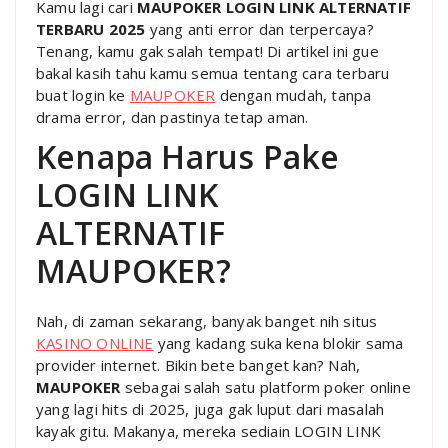
Kamu lagi cari
MAUPOKER LOGIN LINK ALTERNATIF
TERBARU 2025
yang anti error dan terpercaya?
Tenang, kamu gak salah tempat! Di artikel ini gue
bakal kasih tahu kamu semua tentang cara terbaru
buat login ke
MAUPOKER
dengan mudah, tanpa
drama error, dan pastinya tetap aman.
Kenapa Harus Pake
LOGIN LINK
ALTERNATIF
MAUPOKER?
Nah, di zaman sekarang, banyak banget nih situs
KASINO ONLINE
yang kadang suka kena blokir sama
provider internet. Bikin bete banget kan? Nah,
MAUPOKER
sebagai salah satu platform poker online
yang lagi hits di 2025, juga gak luput dari masalah
kayak gitu. Makanya, mereka sediain LOGIN LINK