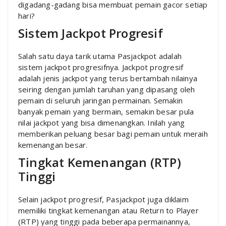
digadang-gadang bisa membuat pemain gacor setiap
hari?
Sistem Jackpot Progresif
Salah satu daya tarik utama Pasjackpot adalah
sistem jackpot progresifnya. Jackpot progresif
adalah jenis jackpot yang terus bertambah nilainya
seiring dengan jumlah taruhan yang dipasang oleh
pemain di seluruh jaringan permainan. Semakin
banyak pemain yang bermain, semakin besar pula
nilai jackpot yang bisa dimenangkan. Inilah yang
memberikan peluang besar bagi pemain untuk meraih
kemenangan besar.
Tingkat Kemenangan (RTP)
Tinggi
Selain jackpot progresif, Pasjackpot juga diklaim
memiliki tingkat kemenangan atau Return to Player
(RTP) yang tinggi pada beberapa permainannya,