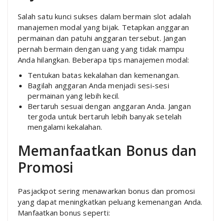
Salah satu kunci sukses dalam bermain slot adalah
manajemen modal yang bijak. Tetapkan anggaran
permainan dan patuhi anggaran tersebut. Jangan
pernah bermain dengan uang yang tidak mampu
Anda hilangkan. Beberapa tips manajemen modal:
Tentukan batas kekalahan dan kemenangan.
Bagilah anggaran Anda menjadi sesi-sesi
permainan yang lebih kecil.
Bertaruh sesuai dengan anggaran Anda. Jangan
tergoda untuk bertaruh lebih banyak setelah
mengalami kekalahan.
Memanfaatkan Bonus dan
Promosi
Pasjackpot sering menawarkan bonus dan promosi
yang dapat meningkatkan peluang kemenangan Anda.
Manfaatkan bonus seperti: