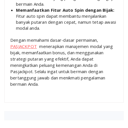
bermain Anda.
Memanfaatkan Fitur Auto Spin dengan Bijak:
Fitur auto spin dapat membantu menjalankan
banyak putaran dengan cepat, namun tetap awasi
modal anda.
Dengan memahami dasar-dasar permainan,
PASJACKPOT
menerapkan manajemen modal yang
bijak, memanfaatkan bonus, dan menggunakan
strategi putaran yang efektif, Anda dapat
meningkatkan peluang kemenangan Anda di
Pasjackpot. Selalu ingat untuk bermain dengan
bertanggung jawab dan menikmati pengalaman
bermain Anda.