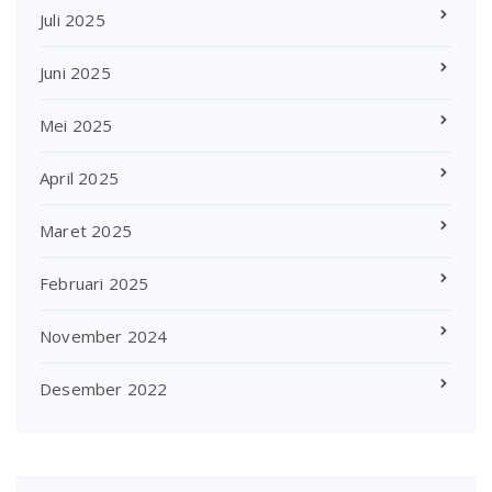
Juli 2025
Juni 2025
Mei 2025
April 2025
Maret 2025
Februari 2025
November 2024
Desember 2022