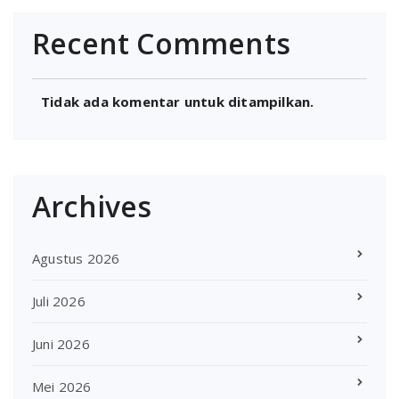
Recent Comments
Tidak ada komentar untuk ditampilkan.
Archives
Agustus 2026
Juli 2026
Juni 2026
Mei 2026