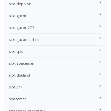
slot depo 5k
slot gacor
slot gacor 777
slot gacor hari ini
slot qris
slot spaceman
slot thailand
slot777
spaceman
spaceman pragmatic