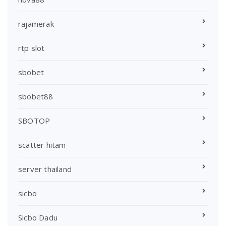
rajamerak
rtp slot
sbobet
sbobet88
SBOTOP
scatter hitam
server thailand
sicbo
Sicbo Dadu