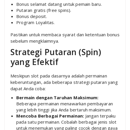
Bonus selamat datang untuk pemain baru.
Putaran gratis (free spins).
Bonus deposit.
Program Loyalitas.
Pastikan untuk membaca syarat dan ketentuan bonus
sebelum mengklaimnya.
Strategi Putaran (Spin)
yang Efektif
Meskipun slot pada dasarnya adalah permainan
keberuntungan, ada beberapa strategi putaran yang
dapat Anda coba:
Bermain dengan Taruhan Maksimum:
Beberapa permainan menawarkan pembayaran
yang lebih tinggi jika Anda bertaruh maksimum.
Mencoba Berbagai Permainan:
Jangan terpaku
pada satu permainan. Cobalah berbagai jenis slot
untuk menemukan yang paling cocok dengan gaya