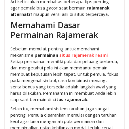
Artikel ini akan membahas beberapa tips penting
agar pemula bisa gacor saat bermain
rajamerak
alternatif
maupun versi asli di situs terpercaya.
Memahami Dasar
Permainan Rajamerak
Sebelum memulai, penting untuk memahami
mekanisme
permainan
situs rajamerak resmi
.
Setiap permainan memiliki pola dan peluang berbeda,
dan mengetahui pola ini akan membantu pemain
membuat keputusan lebih tepat. Untuk pemula, fokus
pada mengenal simbol, cara kombinasi menang,
serta bonus yang tersedia adalah langkah awal yang
harus dilakukan. Pemahaman ini membuat Anda lebih
siap saat bermain di
situs rajamerak
.
Selain itu, memahami sistem taruhan juga sangat
penting. Pemula disarankan memulai dengan taruhan
kecil agar bisa mengamati pola permainan dan
meminimalkan risiko kehilangan modal terlalu cepat.