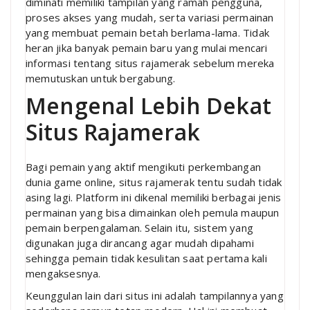
diminati memiliki tampilan yang ramah pengguna,
proses akses yang mudah, serta variasi permainan
yang membuat pemain betah berlama-lama. Tidak
heran jika banyak pemain baru yang mulai mencari
informasi tentang situs rajamerak sebelum mereka
memutuskan untuk bergabung.
Mengenal Lebih Dekat
Situs Rajamerak
Bagi pemain yang aktif mengikuti perkembangan
dunia game online, situs rajamerak tentu sudah tidak
asing lagi. Platform ini dikenal memiliki berbagai jenis
permainan yang bisa dimainkan oleh pemula maupun
pemain berpengalaman. Selain itu, sistem yang
digunakan juga dirancang agar mudah dipahami
sehingga pemain tidak kesulitan saat pertama kali
mengaksesnya.
Keunggulan lain dari situs ini adalah tampilannya yang