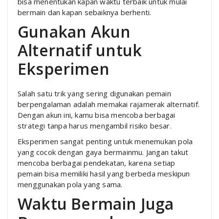
bisa menentukan kapan waktu terbaik untuk mulai
bermain dan kapan sebaiknya berhenti.
Gunakan Akun
Alternatif untuk
Eksperimen
Salah satu trik yang sering digunakan pemain
berpengalaman adalah memakai rajamerak alternatif.
Dengan akun ini, kamu bisa mencoba berbagai
strategi tanpa harus mengambil risiko besar.
Eksperimen sangat penting untuk menemukan pola
yang cocok dengan gaya bermainmu. Jangan takut
mencoba berbagai pendekatan, karena setiap
pemain bisa memiliki hasil yang berbeda meskipun
menggunakan pola yang sama.
Waktu Bermain Juga