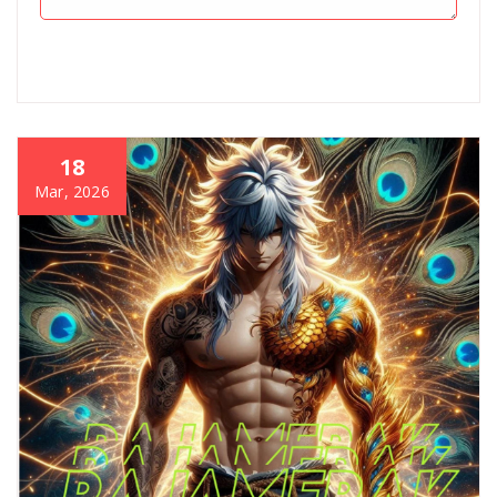
18
Mar, 2026