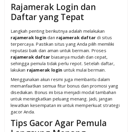
Rajamerak Login dan
Daftar yang Tepat
Langkah penting berikutnya adalah melakukan
rajamerak login
dan
rajamerak daftar
di situs
terpercaya. Pastikan situs yang Anda pilih memiliki
reputasi baik dan aman untuk bermain. Proses
rajamerak daftar
biasanya mudah dan cepat,
sehingga pemula tidak perlu repot. Setelah daftar,
lakukan
rajamerak login
untuk mulai bermain.
Menggunakan akun resmi juga membantu dalam
memanfaatkan semua fitur bonus dan promosi yang
disediakan. Bonus ini bisa menjadi modal tambahan
untuk meningkatkan peluang menang. Jadi, jangan
lewatkan kesempatan ini untuk memperkuat strategi
gacor Anda.
Tips Gacor Agar Pemula