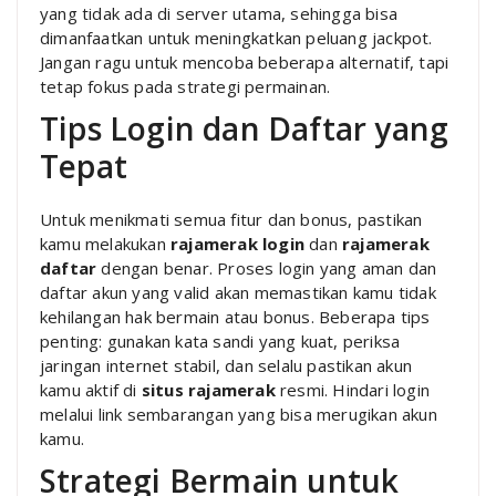
yang tidak ada di server utama, sehingga bisa
dimanfaatkan untuk meningkatkan peluang jackpot.
Jangan ragu untuk mencoba beberapa alternatif, tapi
tetap fokus pada strategi permainan.
Tips Login dan Daftar yang
Tepat
Untuk menikmati semua fitur dan bonus, pastikan
kamu melakukan
rajamerak login
dan
rajamerak
daftar
dengan benar. Proses login yang aman dan
daftar akun yang valid akan memastikan kamu tidak
kehilangan hak bermain atau bonus. Beberapa tips
penting: gunakan kata sandi yang kuat, periksa
jaringan internet stabil, dan selalu pastikan akun
kamu aktif di
situs rajamerak
resmi. Hindari login
melalui link sembarangan yang bisa merugikan akun
kamu.
Strategi Bermain untuk