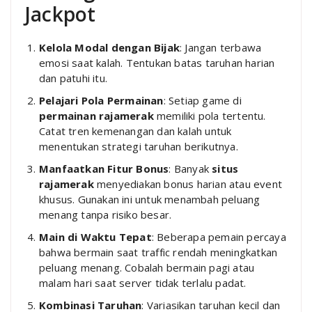
Jackpot
Kelola Modal dengan Bijak
: Jangan terbawa
emosi saat kalah. Tentukan batas taruhan harian
dan patuhi itu.
Pelajari Pola Permainan
: Setiap game di
permainan rajamerak
memiliki pola tertentu.
Catat tren kemenangan dan kalah untuk
menentukan strategi taruhan berikutnya.
Manfaatkan Fitur Bonus
: Banyak
situs
rajamerak
menyediakan bonus harian atau event
khusus. Gunakan ini untuk menambah peluang
menang tanpa risiko besar.
Main di Waktu Tepat
: Beberapa pemain percaya
bahwa bermain saat traffic rendah meningkatkan
peluang menang. Cobalah bermain pagi atau
malam hari saat server tidak terlalu padat.
Kombinasi Taruhan
: Variasikan taruhan kecil dan