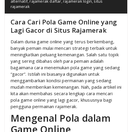
alternatif
,
rajamerak daftar
,
rajamerak login
,
situs
rajamerak
Cara Cari Pola Game Online yang
Lagi Gacor di Situs Rajamerak
Dalam dunia game online yang terus berkembang,
banyak pemain mulai mencari strategi terbaik untuk
meningkatkan peluang kemenangan. Salah satu topik
yang sering dibahas oleh para pemain adalah
bagaimana cara menemukan pola game yang sedang
“gacor”. Istilah ini biasanya digunakan untuk
menggambarkan kondisi permainan yang sedang
mudah memberikan kemenangan. Nah, pada artikel ini
kita akan membahas secara lengkap cara mencari
pola game online yang lagi gacor, khususnya bagi
pengguna permainan rajamerak.
Mengenal Pola dalam
Game Online