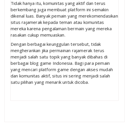
Tidak hanya itu, komunitas yang aktif dan terus
berkembang juga membuat platform ini semakin
dikenal luas. Banyak pemain yang merekomendasikan
situs rajamerak kepada teman atau komunitas
mereka karena pengalaman bermain yang mereka
rasakan cukup memuaskan.
Dengan berbagai keunggulan tersebut, tidak
mengherankan jika permainan rajamerak terus
menjadi salah satu topik yang banyak dibahas di
berbagai blog game Indonesia. Bagi para pemain
yang mencari platform game dengan akses mudah
dan komunitas aktif, situs ini sering menjadi salah
satu pilihan yang menarik untuk dicoba.