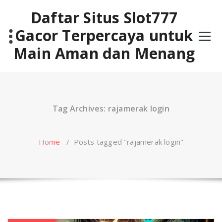
Skip
Daftar Situs Slot777
to
content
Gacor Terpercaya untuk
Main Aman dan Menang
Tag Archives: rajamerak login
Home
/
Posts tagged "rajamerak login"