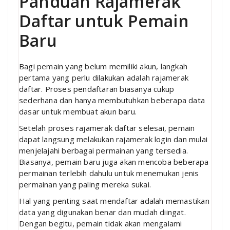
Panduan Rajamerak
Daftar untuk Pemain
Baru
Bagi pemain yang belum memiliki akun, langkah
pertama yang perlu dilakukan adalah rajamerak
daftar. Proses pendaftaran biasanya cukup
sederhana dan hanya membutuhkan beberapa data
dasar untuk membuat akun baru.
Setelah proses rajamerak daftar selesai, pemain
dapat langsung melakukan rajamerak login dan mulai
menjelajahi berbagai permainan yang tersedia.
Biasanya, pemain baru juga akan mencoba beberapa
permainan terlebih dahulu untuk menemukan jenis
permainan yang paling mereka sukai.
Hal yang penting saat mendaftar adalah memastikan
data yang digunakan benar dan mudah diingat.
Dengan begitu, pemain tidak akan mengalami