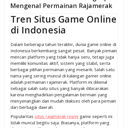
Mengenal Permainan Rajamerak
Tren Situs Game Online
di Indonesia
Dalam beberapa tahun terakhir, dunia game online di
Indonesia berkembang sangat pesat. Banyak pemain
mencari platform yang tidak hanya seru, tetapi juga
memiliki komunitas aktif, sistem yang stabil, serta
berbagai pilihan permainan yang menarik. Salah satu
nama yang sering muncul di kalangan gamer online
adalah permainan rajamerak. Platform ini dikenal
sebagai salah satu situs yang banyak dibicarakan
karena menghadirkan pengalaman bermain yang
menyenangkan dan mudah diakses oleh para pemain
dari berbagai daerah.
Popularitas
situs rajamerak resmi
game seperti ini
tidak muncul begitu saja. Biasanya, platform yang