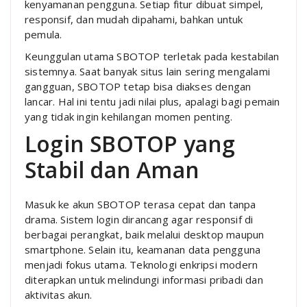
kenyamanan pengguna. Setiap fitur dibuat simpel,
responsif, dan mudah dipahami, bahkan untuk
pemula.
Keunggulan utama SBOTOP terletak pada kestabilan
sistemnya. Saat banyak situs lain sering mengalami
gangguan, SBOTOP tetap bisa diakses dengan
lancar. Hal ini tentu jadi nilai plus, apalagi bagi pemain
yang tidak ingin kehilangan momen penting.
Login SBOTOP yang
Stabil dan Aman
Masuk ke akun SBOTOP terasa cepat dan tanpa
drama. Sistem login dirancang agar responsif di
berbagai perangkat, baik melalui desktop maupun
smartphone. Selain itu, keamanan data pengguna
menjadi fokus utama. Teknologi enkripsi modern
diterapkan untuk melindungi informasi pribadi dan
aktivitas akun.