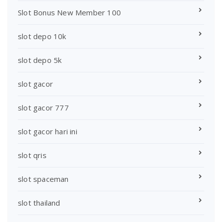
Slot Bonus New Member 100
slot depo 10k
slot depo 5k
slot gacor
slot gacor 777
slot gacor hari ini
slot qris
slot spaceman
slot thailand