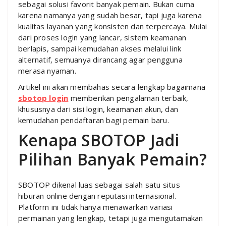
sebagai solusi favorit banyak pemain. Bukan cuma
karena namanya yang sudah besar, tapi juga karena
kualitas layanan yang konsisten dan terpercaya. Mulai
dari proses login yang lancar, sistem keamanan
berlapis, sampai kemudahan akses melalui link
alternatif, semuanya dirancang agar pengguna
merasa nyaman.
Artikel ini akan membahas secara lengkap bagaimana
sbotop login
memberikan pengalaman terbaik,
khususnya dari sisi login, keamanan akun, dan
kemudahan pendaftaran bagi pemain baru.
Kenapa SBOTOP Jadi
Pilihan Banyak Pemain?
SBOTOP dikenal luas sebagai salah satu situs
hiburan online dengan reputasi internasional.
Platform ini tidak hanya menawarkan variasi
permainan yang lengkap, tetapi juga mengutamakan