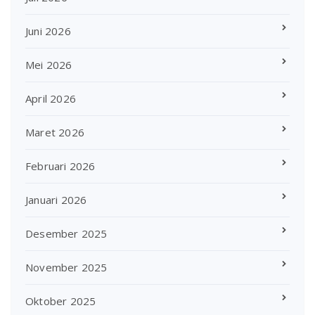
Juni 2026
Mei 2026
April 2026
Maret 2026
Februari 2026
Januari 2026
Desember 2025
November 2025
Oktober 2025