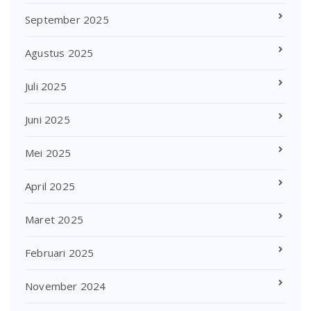
September 2025
Agustus 2025
Juli 2025
Juni 2025
Mei 2025
April 2025
Maret 2025
Februari 2025
November 2024