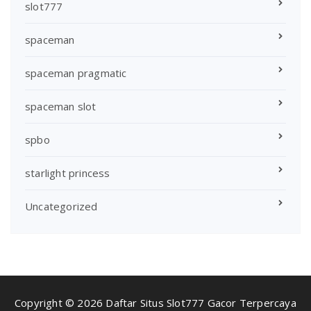
slot777
spaceman
spaceman pragmatic
spaceman slot
spbo
starlight princess
Uncategorized
Copyright © 2026 Daftar Situs Slot777 Gacor Terpercaya