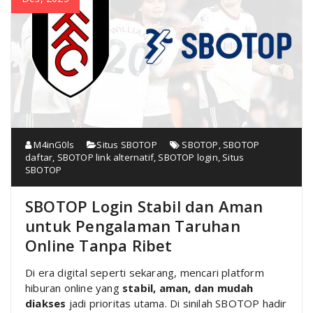
M4inG0ls
Situs SBOTOP
SBOTOP
,
SBOTOP
daftar
,
SBOTOP link alternatif
,
SBOTOP login
,
Situs
SBOTOP
SBOTOP Login Stabil dan Aman
untuk Pengalaman Taruhan
Online Tanpa Ribet
Di era digital seperti sekarang, mencari platform
hiburan online yang
stabil, aman, dan mudah
diakses
jadi prioritas utama. Di sinilah SBOTOP hadir