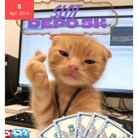
8
Apr, 2026