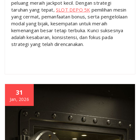
peluang meraih jackpot kecil. Dengan strategi
taruhan yang tepat,
SLOT DEPO 5K
pemilihan mesin
yang cermat, pemanfaatan bonus, serta pengelolaan
modal yang bijak, kesempatan untuk meraih
kemenangan besar tetap terbuka. Kunci suksesnya
adalah kesabaran, konsistensi, dan fokus pada
strategi yang telah direncanakan.
31
Jan, 2026