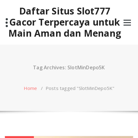
Skip
Daftar Situs Slot777
to
content
Gacor Terpercaya untuk
Main Aman dan Menang
Tag Archives: SlotMinDepo5K
Home
/
Posts tagged "SlotMinDepo5K"