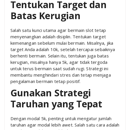
Tentukan Target dan
Batas Kerugian
Salah satu kunci utama agar bermain slot tetap
menyenangkan adalah disiplin. Tentukan target
kemenangan sebelum mulai bermain. Misalnya, jika
target Anda adalah 10k, setelah tercapai sebaiknya
berhenti bermain. Selain itu, tentukan juga batas
kerugian, misalnya hanya 5k, agar tidak tergoda
untuk terus bermain saat sudah rugi. Strategi ini
membantu menghindari stres dan tetap menjaga
pengalaman bermain tetap positif.
Gunakan Strategi
Taruhan yang Tepat
Dengan modal 5k, penting untuk mengatur jumlah
taruhan agar modal lebih awet. Salah satu cara adalah