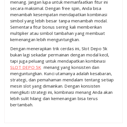
menang. Jangan lupa untuk memanfaatkan fitur ini
secara maksimal. Dengan free spin, Anda bisa
menambah kesempatan mendapatkan kombinasi
simbol yang lebih besar tanpa menambah modal.
Sementara fitur bonus sering kali memberikan
multiplier atau simbol tambahan yang membuat
kemenangan lebih menguntungkan.
Dengan menerapkan trik cerdas ini, Slot Depo 5k
bukan lagi sekadar permainan dengan modal kecil,
tapi juga peluang untuk mendapatkan kombinasi
SLOT DEPO 5K
menang yang konsisten dan
menguntungkan. Kunci utamanya adalah kesabaran,
strategi, dan pemahaman mendalam tentang setiap
mesin slot yang dimainkan. Dengan konsisten
mengikuti strategi ini, kombinasi menang Anda akan
lebih sulit hilang dan kemenangan bisa terus
bertambah.