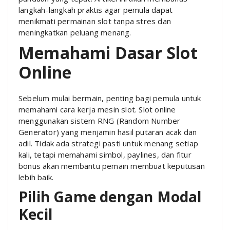
langkah-langkah praktis agar pemula dapat
menikmati permainan slot tanpa stres dan
meningkatkan peluang menang.
Memahami Dasar Slot
Online
Sebelum mulai bermain, penting bagi pemula untuk
memahami cara kerja mesin slot. Slot online
menggunakan sistem RNG (Random Number
Generator) yang menjamin hasil putaran acak dan
adil. Tidak ada strategi pasti untuk menang setiap
kali, tetapi memahami simbol, paylines, dan fitur
bonus akan membantu pemain membuat keputusan
lebih baik.
Pilih Game dengan Modal
Kecil