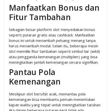
Manfaatkan Bonus dan
Fitur Tambahan
Sebagian besar platform slot menyediakan bonus
seperti putaran gratis atau cashback. Manfaatkan
bonus ini untuk menambah peluang menang tanpa
harus menambah modal. Selain itu, beberapa mesin
slot memiliki fitur tambahan seperti simbol liar (wild)
atau pengganda kemenangan (multiplier) yang bisa
meningkatkan jumlah kemenangan secara signifikan.
Pantau Pola
Kemenangan
Meskipun slot bersifat acak, memantau pola
kemenangan bisa membantu pemain menentukan
kapan waktu yang tepat untuk meningkatkan taruhan.
Jika dalam beberapa putaran kecil tidak ada