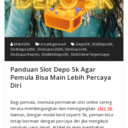
M4inG0ls
Uncategorized
Depo5K
,
SlotDepo5K
,
SlotDeposit5K
,
SlotGacor2026
,
SlotGacor5K
,
SlotGacorHariIni
,
SlotMinDepo5K
,
SlotOnlineTerpercaya
Panduan Slot Depo 5k Agar
Pemula Bisa Main Lebih Percaya
Diri
Bagi pemula, memulai permainan slot online sering
terasa membingungkan dan menegangkan.
slot 5k
Namun, dengan modal kecil seperti 5k, pemain bisa
tetap bermain dengan percaya diri jika mengikuti
panduan yang tepat. Artikel ini akan membahas