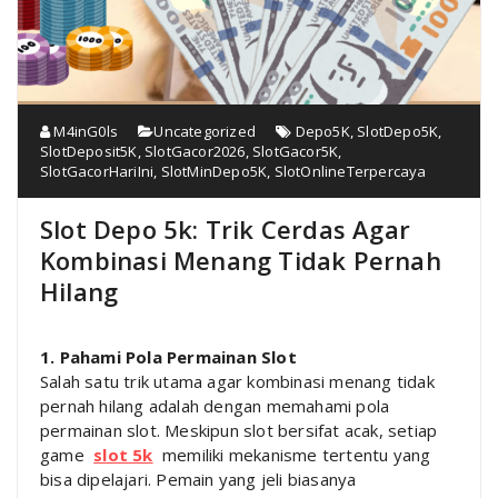
M4inG0ls
Uncategorized
Depo5K
,
SlotDepo5K
,
SlotDeposit5K
,
SlotGacor2026
,
SlotGacor5K
,
SlotGacorHariIni
,
SlotMinDepo5K
,
SlotOnlineTerpercaya
Slot Depo 5k: Trik Cerdas Agar
Kombinasi Menang Tidak Pernah
Hilang
1. Pahami Pola Permainan Slot
Salah satu trik utama agar kombinasi menang tidak
pernah hilang adalah dengan memahami pola
permainan slot. Meskipun slot bersifat acak, setiap
game
slot 5k
memiliki mekanisme tertentu yang
bisa dipelajari. Pemain yang jeli biasanya